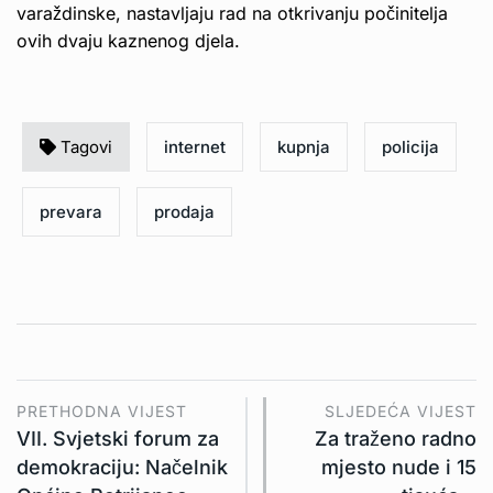
varaždinske, nastavljaju rad na otkrivanju počinitelja
ovih dvaju kaznenog djela.
Tagovi
internet
kupnja
policija
prevara
prodaja
PRETHODNA VIJEST
SLJEDEĆA VIJEST
VII. Svjetski forum za
Za traženo radno
demokraciju: Načelnik
mjesto nude i 15