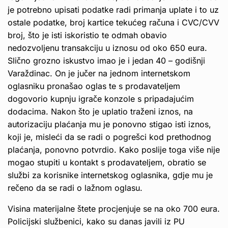
je potrebno upisati podatke radi primanja uplate i to uz
ostale podatke, broj kartice tekućeg računa i CVC/CVV
broj, što je isti iskoristio te odmah obavio
nedozvoljenu transakciju u iznosu od oko 650 eura.
Slično grozno iskustvo imao je i jedan 40 – godišnji
Varaždinac. On je jučer na jednom internetskom
oglasniku pronašao oglas te s prodavateljem
dogovorio kupnju igrače konzole s pripadajućim
dodacima. Nakon što je uplatio traženi iznos, na
autorizaciju plaćanja mu je ponovno stigao isti iznos,
koji je, misleći da se radi o pogrešci kod prethodnog
plaćanja, ponovno potvrdio. Kako poslije toga više nije
mogao stupiti u kontakt s prodavateljem, obratio se
službi za korisnike internetskog oglasnika, gdje mu je
rečeno da se radi o lažnom oglasu.
Visina materijalne štete procjenjuje se na oko 700 eura.
Policijski službenici, kako su danas javili iz PU