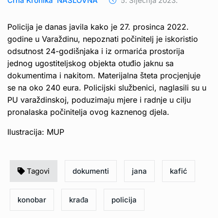
Crna Kronika
NASLOVNA
5. Siječnja 2023.
Policija je danas javila kako je 27. prosinca 2022.
godine u Varaždinu, nepoznati počinitelj je iskoristio
odsutnost 24-godišnjaka i iz ormarića prostorija
jednog ugostiteljskog objekta otuđio jaknu sa
dokumentima i nakitom. Materijalna šteta procjenjuje
se na oko 240 eura. Policijski službenici, naglasili su u
PU varaždinskoj, poduzimaju mjere i radnje u cilju
pronalaska počinitelja ovog kaznenog djela.
Ilustracija: MUP
Tagovi
dokumenti
jana
kafić
konobar
krađa
policija