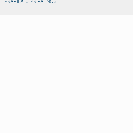
PRAVILA O PRIVATNOSTI
Vijesti
Naslovna
Crna kronika
Video
Sport
Lifestyle
Gradovi i općine
Ljubimci