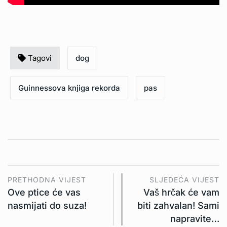
Tagovi
dog
Guinnessova knjiga rekorda
pas
PRETHODNA VIJEST
SLJEDEĆA VIJEST
Ove ptice će vas
Vaš hrčak će vam
nasmijati do suza!
biti zahvalan! Sami
napravite…