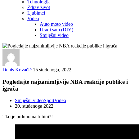
Tehnologija
Zdrav život
Ljubimci
Video
Auto moto video
Uradi sam (DIY)
Smiješni video
Denis Kovačić
15 studenoga, 2022
Pogledajte najzanimljivije NBA reakcije publike i
igrača
Smiješni video
Sport
Video
20. studenoga 2022.
Tko je prdnuo na tribini?!