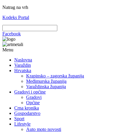
Natrag na vrh
Kodeks Portal
Facebook
Menu
Naslovna
Varaždin
Hrvatska
Krapinsko – zagorska županija
Međimurska županija
Varaždinska županija
Gradovi i općine
Gradovi
Općine
Crna kronika
Gospodarstvo
Sport
Lifestyle
Auto moto novosti