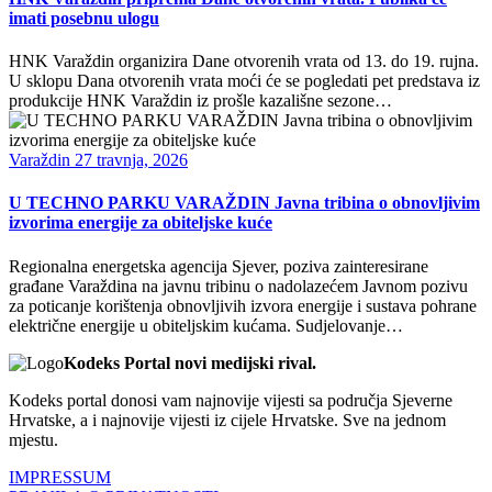
imati posebnu ulogu
HNK Varaždin organizira Dane otvorenih vrata od 13. do 19. rujna.
U sklopu Dana otvorenih vrata moći će se pogledati pet predstava iz
produkcije HNK Varaždin iz prošle kazališne sezone…
Varaždin
27 travnja, 2026
U TECHNO PARKU VARAŽDIN Javna tribina o obnovljivim
izvorima energije za obiteljske kuće
Regionalna energetska agencija Sjever, poziva zainteresirane
građane Varaždina na javnu tribinu o nadolazećem Javnom pozivu
za poticanje korištenja obnovljivih izvora energije i sustava pohrane
električne energije u obiteljskim kućama. Sudjelovanje…
Kodeks Portal novi medijski rival.
Kodeks portal donosi vam najnovije vijesti sa područja Sjeverne
Hrvatske, a i najnovije vijesti iz cijele Hrvatske. Sve na jednom
mjestu.
IMPRESSUM