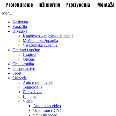
Menu
Naslovna
Varaždin
Hrvatska
Krapinsko – zagorska županija
Međimurska županija
Varaždinska županija
Gradovi i općine
Gradovi
Općine
Crna kronika
Gospodarstvo
Sport
Lifestyle
Auto moto novosti
Tehnologija
Zdrav život
Ljubimci
Video
Auto moto video
Uradi sam (DIY)
Smiješni video