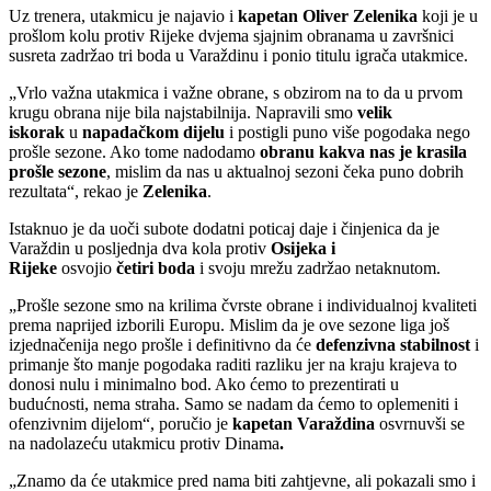
Uz trenera, utakmicu je najavio i
kapetan Oliver Zelenika
koji je u
prošlom kolu protiv Rijeke dvjema sjajnim obranama u završnici
susreta zadržao tri boda u Varaždinu i ponio titulu igrača utakmice.
„Vrlo važna utakmica i važne obrane, s obzirom na to da u prvom
krugu obrana nije bila najstabilnija. Napravili smo
velik
iskorak
u
napadačkom dijelu
i postigli puno više pogodaka nego
prošle sezone. Ako tome nadodamo
obranu kakva nas je krasila
prošle sezone
, mislim da nas u aktualnoj sezoni čeka puno dobrih
rezultata“, rekao je
Zelenika
.
Istaknuo je da uoči subote dodatni poticaj daje i činjenica da je
Varaždin u posljednja dva kola protiv
Osijeka i
Rijeke
osvojio
četiri boda
i svoju mrežu zadržao netaknutom.
„Prošle sezone smo na krilima čvrste obrane i individualnoj kvaliteti
prema naprijed izborili Europu. Mislim da je ove sezone liga još
izjednačenija nego prošle i definitivno da će
defenzivna stabilnost
i
primanje što manje pogodaka raditi razliku jer na kraju krajeva to
donosi nulu i minimalno bod. Ako ćemo to prezentirati u
budućnosti, nema straha. Samo se nadam da ćemo to oplemeniti i
ofenzivnim dijelom“, poručio je
kapetan Varaždina
osvrnuvši se
na nadolazeću utakmicu protiv Dinama
.
„Znamo da će utakmice pred nama biti zahtjevne, ali pokazali smo i