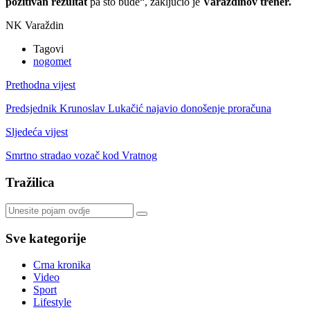
pozitivan rezultat
pa što bude“, zaključio je
Varaždinov trener.
NK Varaždin
Tagovi
nogomet
Prethodna vijest
Predsjednik Krunoslav Lukačić najavio donošenje proračuna
Sljedeća vijest
Smrtno stradao vozač kod Vratnog
Tražilica
Sve kategorije
Crna kronika
Video
Sport
Lifestyle