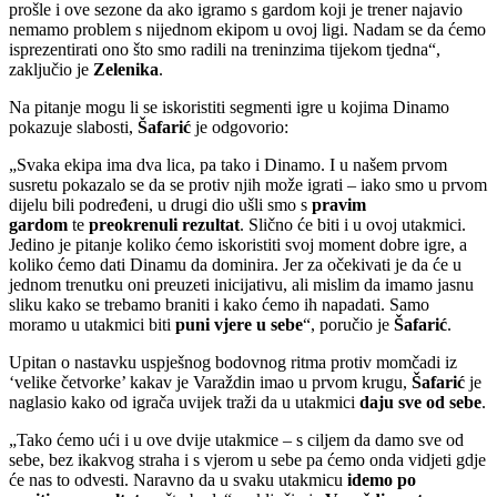
prošle i ove sezone da ako igramo s gardom koji je trener najavio
nemamo problem s nijednom ekipom u ovoj ligi. Nadam se da ćemo
isprezentirati ono što smo radili na treninzima tijekom tjedna“,
zaključio je
Zelenika
.
Na pitanje mogu li se iskoristiti segmenti igre u kojima Dinamo
pokazuje slabosti,
Šafarić
je odgovorio:
„Svaka ekipa ima dva lica, pa tako i Dinamo. I u našem prvom
susretu pokazalo se da se protiv njih može igrati – iako smo u prvom
dijelu bili podređeni, u drugi dio ušli smo s
pravim
gardom
te
preokrenuli rezultat
. Slično će biti i u ovoj utakmici.
Jedino je pitanje koliko ćemo iskoristiti svoj moment dobre igre, a
koliko ćemo dati Dinamu da dominira. Jer za očekivati je da će u
jednom trenutku oni preuzeti inicijativu, ali mislim da imamo jasnu
sliku kako se trebamo braniti i kako ćemo ih napadati. Samo
moramo u utakmici biti
puni vjere u sebe
“, poručio je
Šafarić
.
Upitan o nastavku uspješnog bodovnog ritma protiv momčadi iz
‘velike četvorke’ kakav je Varaždin imao u prvom krugu,
Šafarić
je
naglasio kako od igrača uvijek traži da u utakmici
daju sve od sebe
.
„Tako ćemo ući i u ove dvije utakmice – s ciljem da damo sve od
sebe, bez ikakvog straha i s vjerom u sebe pa ćemo onda vidjeti gdje
će nas to odvesti. Naravno da u svaku utakmicu
idemo po