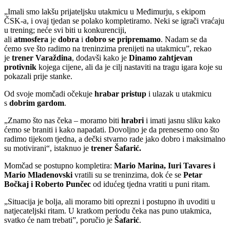
„Imali smo lakšu prijateljsku utakmicu u Međimurju, s ekipom
ČSK-a, i ovaj tjedan se polako kompletiramo. Neki se igrači vraćaju
u trening; neće svi biti u konkurenciji,
ali
atmosfera
je
dobra
i
dobro se pripremamo
. Nadam se da
ćemo sve što radimo na treninzima prenijeti na utakmicu”, rekao
je
trener Varaždina
, dodavši kako je
Dinamo zahtjevan
protivnik
kojega cijene, ali da je cilj nastaviti na tragu igara koje su
pokazali prije stanke.
Od svoje momčadi očekuje
hrabar pristup
i ulazak u utakmicu
s
dobrim gardom
.
„Znamo što nas čeka – moramo biti
hrabri
i imati jasnu sliku kako
ćemo se braniti i kako napadati. Dovoljno je da prenesemo ono što
radimo tijekom tjedna, a dečki stvarno rade jako dobro i maksimalno
su motivirani“, istaknuo je
trener Šafarić.
Momčad se postupno kompletira:
Mario Marina, Iuri Tavares i
Mario Mladenovski
vratili su se treninzima, dok će se
Petar
Bočkaj i Roberto Punčec
od idućeg tjedna vratiti u puni ritam.
„Situacija je bolja, ali moramo biti oprezni i postupno ih uvoditi u
natjecateljski ritam. U kratkom periodu čeka nas puno utakmica,
svatko će nam trebati”, poručio je
Šafarić
.