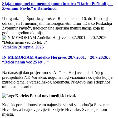
Sjajan nogomet na memorijanom turniru “Darko Puškadija –
Zvonimir Pavlić” u Remetincu
U organizaciji Športskog društva Remetinec od 16. do 19. srpnja
održan je 31. memorijalni malonogometni turnir „Darko Puškadija –
Zvonimir Pavlić“, tradicionalna sportska manifestacija koja iz
godine u godinu okuplja…
Varaždin
20 srpnja, 2026
IN MEMORIAM Anđelko Herjavec 20.7.2001. – 20.7.2026. :
“Đelca nema već 25 let…”
Na današnji dan prisjećamo se Anđelka Herjavca – tadašnjeg
predsjednika NK Varteksa, nogometnog vizionara i čovjeka koji je
izgradio temelje varaždinskog nogometa. Njegovo ime i doprinos
trajno su upisani u…
Kodeks Portal novi medijski rival.
Kodeks portal donosi vam najnovije vijesti sa područja Sjeverne
Hrvatske, a i najnovije vijesti iz cijele Hrvatske. Sve na jednom
mjestu.