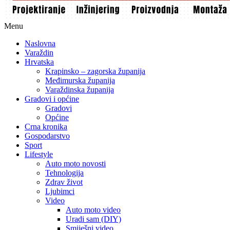
Menu
Naslovna
Varaždin
Hrvatska
Krapinsko – zagorska županija
Međimurska županija
Varaždinska županija
Gradovi i općine
Gradovi
Općine
Crna kronika
Gospodarstvo
Sport
Lifestyle
Auto moto novosti
Tehnologija
Zdrav život
Ljubimci
Video
Auto moto video
Uradi sam (DIY)
Smiješni video