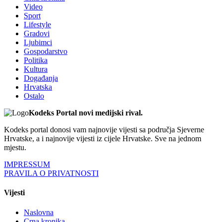
Video
Sport
Lifestyle
Gradovi
Ljubimci
Gospodarstvo
Politika
Kultura
Događanja
Hrvatska
Ostalo
Kodeks Portal novi medijski rival.
Kodeks portal donosi vam najnovije vijesti sa područja Sjeverne
Hrvatske, a i najnovije vijesti iz cijele Hrvatske. Sve na jednom
mjestu.
IMPRESSUM
PRAVILA O PRIVATNOSTI
Vijesti
Naslovna
Crna kronika