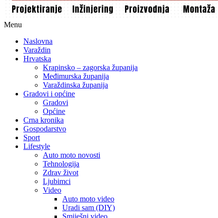
Menu
Naslovna
Varaždin
Hrvatska
Krapinsko – zagorska županija
Međimurska županija
Varaždinska županija
Gradovi i općine
Gradovi
Općine
Crna kronika
Gospodarstvo
Sport
Lifestyle
Auto moto novosti
Tehnologija
Zdrav život
Ljubimci
Video
Auto moto video
Uradi sam (DIY)
Smiješni video