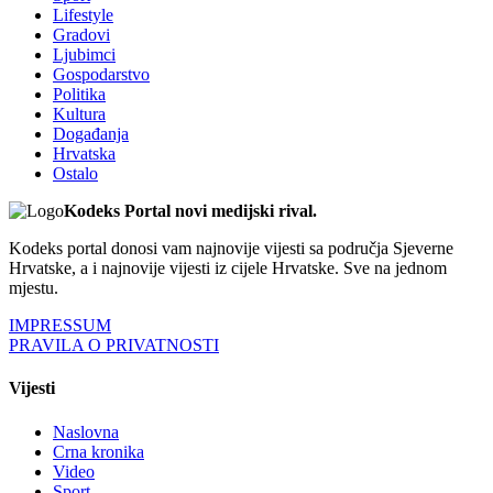
Lifestyle
Gradovi
Ljubimci
Gospodarstvo
Politika
Kultura
Događanja
Hrvatska
Ostalo
Kodeks Portal novi medijski rival.
Kodeks portal donosi vam najnovije vijesti sa područja Sjeverne
Hrvatske, a i najnovije vijesti iz cijele Hrvatske. Sve na jednom
mjestu.
IMPRESSUM
PRAVILA O PRIVATNOSTI
Vijesti
Naslovna
Crna kronika
Video
Sport