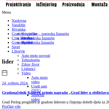
Menu
Naslovna
Varaždin
Hrvatska
Gradovi i općine
Krapinsko – zagorska županija
Crna kronika
Međimurska županija
Gradovi
Gospodarstvo
Varaždinska županija
Općine
Sport
Lifestyle
Auto moto novosti
Tehnologija
lider
Zdrav život
Ljubimci
Video
Auto moto
video
24. svibnja 2024.
Uradi sam
(DIY)
Gradonačelnik Kolarek primio nagradu „Grad lider u obilježavan
Smiješni
video
Grad Prelog proglašen je gradom liderom u činjenju dobrih djela za 2
Pročitaj više