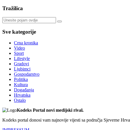
Tražilica
Sve kategorije
Crna kronika
Video
Sport
Lifestyle
Gradovi
Ljubimci
Gospodarstvo
Politika
Kultura
Događanja
Hrvatska
Ostalo
Kodeks Portal novi medijski rival.
Kodeks portal donosi vam najnovije vijesti sa područja Sjeverne Hrvats
IMPRESSUM