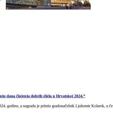
ju dana činjenja dobrih djela u Hrvatskoj 2024.“
024. godinu, a nagradu je primio gradonačelnik Ljubomir Kolarek, u če