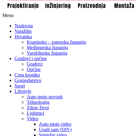
Menu
Naslovna
Varaždin
Hrvatska
Krapinsko – zagorska županija
Međimurska županija
Varaždinska županija
Gradovi i općine
Gradovi
Općine
Crna kronika
Gospodarstvo
Sport
Lifestyle
Auto moto novosti
Tehnologija
Zdrav život
Ljubimci
Video
Auto moto video
Uradi sam (DIY)
Smiješni video