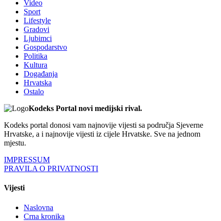
Video
Sport
Lifestyle
Gradovi
Ljubimci
Gospodarstvo
Politika
Kultura
Događanja
Hrvatska
Ostalo
Kodeks Portal novi medijski rival.
Kodeks portal donosi vam najnovije vijesti sa područja Sjeverne
Hrvatske, a i najnovije vijesti iz cijele Hrvatske. Sve na jednom
mjestu.
IMPRESSUM
PRAVILA O PRIVATNOSTI
Vijesti
Naslovna
Crna kronika