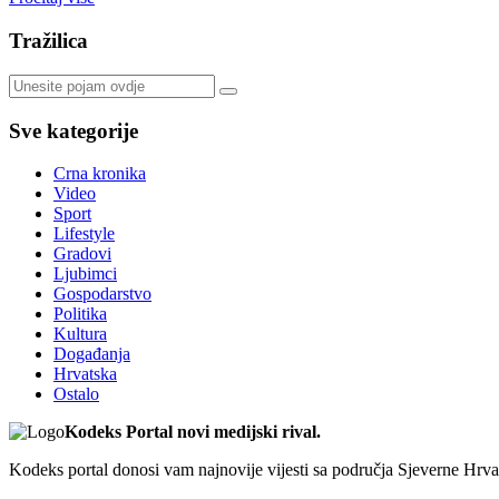
Tražilica
Sve kategorije
Crna kronika
Video
Sport
Lifestyle
Gradovi
Ljubimci
Gospodarstvo
Politika
Kultura
Događanja
Hrvatska
Ostalo
Kodeks Portal novi medijski rival.
Kodeks portal donosi vam najnovije vijesti sa područja Sjeverne Hrvats