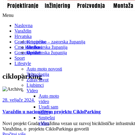
Menu
Naslovna
Varaždin
Hrvatska
Gradovi i općine
Krapinsko – zagorska županija
Crna kronika
Međimurska županija
Gradovi
Gospodarstvo
Varaždinska županija
Općine
Sport
Lifestyle
Auto moto novosti
Tehnologija
cikloparking
Zdrav život
Ljubimci
Video
Auto moto
28. veljače 2024.
video
Uradi sam
Varaždin u nacionalnom projektu CikloParking
(DIY)
Smiješni
video
Novi projekt Grada Varaždina vezan uz razvoj biciklističke infrastr
Varaždina, o projektu CikloParkinga govorili
Pročitaj više