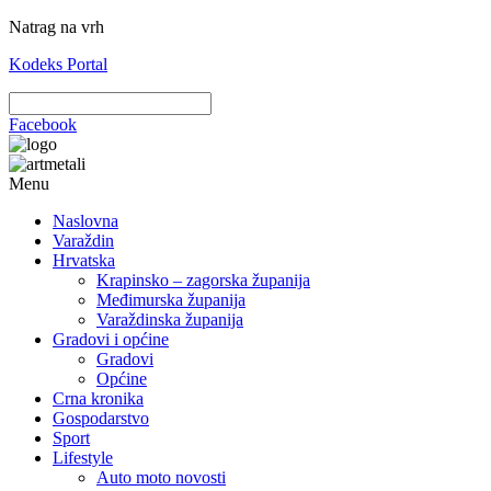
Natrag na vrh
Kodeks Portal
Facebook
Menu
Naslovna
Varaždin
Hrvatska
Krapinsko – zagorska županija
Međimurska županija
Varaždinska županija
Gradovi i općine
Gradovi
Općine
Crna kronika
Gospodarstvo
Sport
Lifestyle
Auto moto novosti