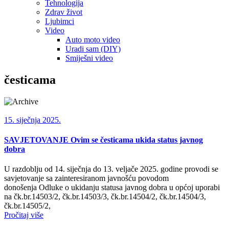
Tehnologija
Zdrav život
Ljubimci
Video
Auto moto video
Uradi sam (DIY)
Smiješni video
česticama
15. siječnja 2025.
SAVJETOVANJE Ovim se česticama ukida status javnog
dobra
U razdoblju od 14. siječnja do 13. veljače 2025. godine provodi se
savjetovanje sa zainteresiranom javnošću povodom
donošenja Odluke o ukidanju statusa javnog dobra u općoj uporabi
na čk.br.14503/2, čk.br.14503/3, čk.br.14504/2, čk.br.14504/3,
čk.br.14505/2,
Pročitaj više