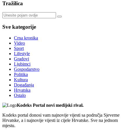
Tražilica
Sve kategorije
Crna kronika
Video
Sport
Lifestyle
Gradovi
Ljubimci
Gospodarstvo
Politika
Kultura
Događanja
Hrvatska
Ostalo
Kodeks Portal novi medijski rival.
Kodeks portal donosi vam najnovije vijesti sa područja Sjeverne
Hrvatske, a i najnovije vijesti iz cijele Hrvatske. Sve na jednom
mjestu.