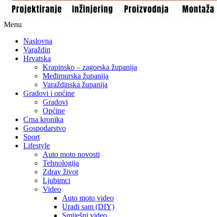
Menu
Naslovna
Varaždin
Hrvatska
Krapinsko – zagorska županija
Međimurska županija
Varaždinska županija
Gradovi i općine
Gradovi
Općine
Crna kronika
Gospodarstvo
Sport
Lifestyle
Auto moto novosti
Tehnologija
Zdrav život
Ljubimci
Video
Auto moto video
Uradi sam (DIY)
Smiješni video