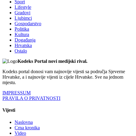
Sport
Lifestyle
Gradovi
Ljubimci
Gospodarstvo
Politika
Kultura
Događanja
Hrvatska
Ostalo
Kodeks Portal novi medijski rival.
Kodeks portal donosi vam najnovije vijesti sa područja Sjeverne
Hrvatske, a i najnovije vijesti iz cijele Hrvatske. Sve na jednom
mjestu.
IMPRESSUM
PRAVILA O PRIVATNOSTI
Vijesti
Naslovna
Crna kronika
Video