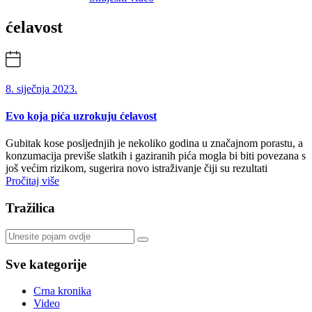
ćelavost
8. siječnja 2023.
Evo koja pića uzrokuju ćelavost
Gubitak kose posljednjih je nekoliko godina u značajnom porastu, a
konzumacija previše slatkih i gaziranih pića mogla bi biti povezana s
još većim rizikom, sugerira novo istraživanje čiji su rezultati
Pročitaj više
Tražilica
Sve kategorije
Crna kronika
Video