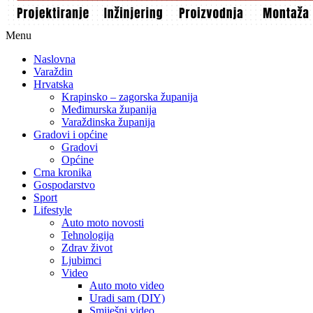
Menu
Naslovna
Varaždin
Hrvatska
Krapinsko – zagorska županija
Međimurska županija
Varaždinska županija
Gradovi i općine
Gradovi
Općine
Crna kronika
Gospodarstvo
Sport
Lifestyle
Auto moto novosti
Tehnologija
Zdrav život
Ljubimci
Video
Auto moto video
Uradi sam (DIY)
Smiješni video