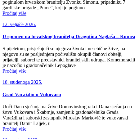
poginulom hrvatskom branitelju Zvonku Simonu, pripadniku 7.
gardijske brigade „Pume“, koji je poginuo
Pročitaj više
12. veljače 2026.
U spomen na hrvatskog branitelja Dragutina Naglaša – Kumea
S pijetetom, prisjećajući se njegova života i nesebične žrtve, na
njegovu su se posljednjem počivalištu okupili članovi obitelji,
prijatelji, suborci te predstavnici braniteljskih udruga. Komemoraciji
je nazočio i gradonačelnik Lepoglave
Pročitaj više
18. studenoga 2025.
Grad Varaždin u Vukovaru
Uoči Dana sjećanja na žrtve Domovinskog rata i Dana sjećanja na
žrtvu Vukovara i Škabrnje, zamjenik gradonačelnika Grada
Varaždina i saborski zastupnik Miroslav Marković te vukovarski
branitelj Damir Laljek, u
Pročitaj više