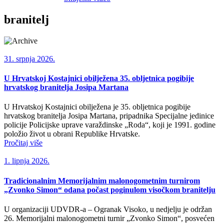
branitelj
31. srpnja 2026.
U Hrvatskoj Kostajnici obilježena 35. obljetnica pogibije
hrvatskog branitelja Josipa Martana
U Hrvatskoj Kostajnici obilježena je 35. obljetnica pogibije
hrvatskog branitelja Josipa Martana, pripadnika Specijalne jedinice
policije Policijske uprave varaždinske „Roda“, koji je 1991. godine
položio život u obrani Republike Hrvatske.
Pročitaj više
1. lipnja 2026.
Tradicionalnim Memorijalnim malonogometnim turnirom
„Zvonko Simon“ odana počast poginulom visočkom branitelju
U organizaciji UDVDR-a – Ogranak Visoko, u nedjelju je održan
26. Memorijalni malonogometni turnir „Zvonko Simon“, posvećen