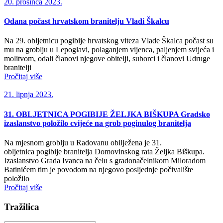
20. prosinca 2023.
Odana počast hrvatskom branitelju Vladi Škalcu
Na 29. obljetnicu pogibije hrvatskog viteza Vlade Škalca počast su
mu na groblju u Lepoglavi, polaganjem vijenca, paljenjem svijeća i
molitvom, odali članovi njegove obitelji, suborci i članovi Udruge
branitelji
Pročitaj više
21. lipnja 2023.
31. OBLJETNICA POGIBIJE ŽELJKA BIŠKUPA Gradsko
izaslanstvo položilo cvijeće na grob poginulog branitelja
Na mjesnom groblju u Radovanu obilježena je 31.
obljetnica pogibije branitelja Domovinskog rata Željka Biškupa.
Izaslanstvo Grada Ivanca na čelu s gradonačelnikom Miloradom
Batinićem tim je povodom na njegovo posljednje počivalište
položilo
Pročitaj više
Tražilica