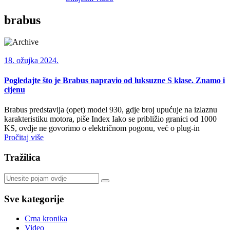
brabus
18. ožujka 2024.
Pogledajte što je Brabus napravio od luksuzne S klase. Znamo i
cijenu
Brabus predstavlja (opet) model 930, gdje broj upućuje na izlaznu
karakteristiku motora, piše Index Iako se približio granici od 1000
KS, ovdje ne govorimo o električnom pogonu, već o plug-in
Pročitaj više
Tražilica
Sve kategorije
Crna kronika
Video