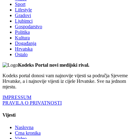
Sport
Lifestyle
Gradovi
Ljubimci
Gospodarstvo
Politika
Kultura
Događanja
Hrvatska
Ostalo
Kodeks Portal novi medijski rival.
Kodeks portal donosi vam najnovije vijesti sa područja Sjeverne
Hrvatske, a i najnovije vijesti iz cijele Hrvatske. Sve na jednom
mjestu.
IMPRESSUM
PRAVILA O PRIVATNOSTI
Vijesti
Naslovna
Crna kronika
Video