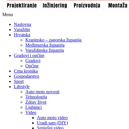
Menu
Naslovna
Varaždin
Hrvatska
Krapinsko – zagorska županija
Međimurska županija
Varaždinska županija
Gradovi i općine
Gradovi
Općine
Crna kronika
Gospodarstvo
Sport
Lifestyle
Auto moto novosti
Tehnologija
Zdrav život
Ljubimci
Video
Auto moto video
Uradi sam (DIY)
Smiješni video