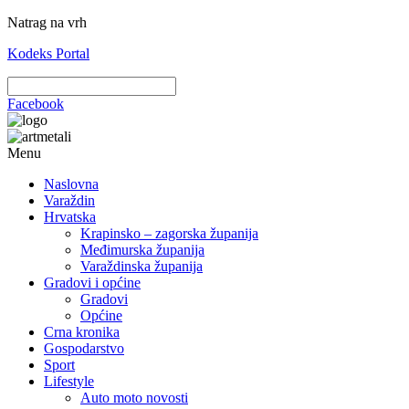
Natrag na vrh
Kodeks Portal
Facebook
Menu
Naslovna
Varaždin
Hrvatska
Krapinsko – zagorska županija
Međimurska županija
Varaždinska županija
Gradovi i općine
Gradovi
Općine
Crna kronika
Gospodarstvo
Sport
Lifestyle
Auto moto novosti