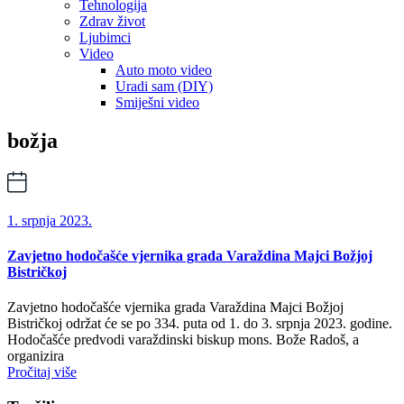
Tehnologija
Zdrav život
Ljubimci
Video
Auto moto video
Uradi sam (DIY)
Smiješni video
božja
1. srpnja 2023.
Zavjetno hodočašće vjernika grada Varaždina Majci Božjoj
Bistričkoj
Zavjetno hodočašće vjernika grada Varaždina Majci Božjoj
Bistričkoj održat će se po 334. puta od 1. do 3. srpnja 2023. godine.
Hodočašće predvodi varaždinski biskup mons. Bože Radoš, a
organizira
Pročitaj više