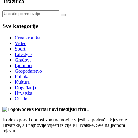
Tražilica
Sve kategorije
Crna kronika
Video
Sport
Lifestyle
Gradovi
Ljubimci
Gospodarstvo
Politika
Kultura
Događanja
Hrvatska
Ostalo
Kodeks Portal novi medijski rival.
Kodeks portal donosi vam najnovije vijesti sa područja Sjeverne
Hrvatske, a i najnovije vijesti iz cijele Hrvatske. Sve na jednom
mjestu.