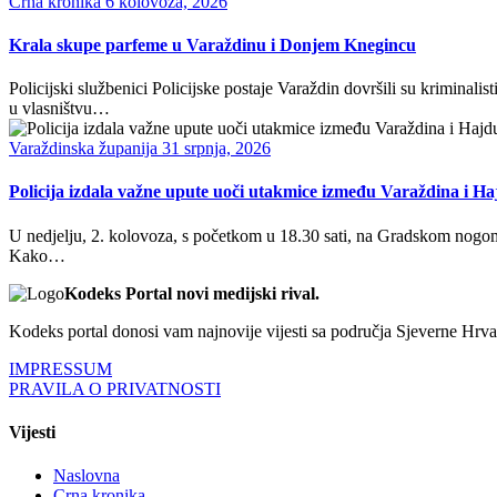
Crna kronika
6 kolovoza, 2026
Krala skupe parfeme u Varaždinu i Donjem Knegincu
Policijski službenici Policijske postaje Varaždin dovršili su krimina
u vlasništvu…
Varaždinska županija
31 srpnja, 2026
Policija izdala važne upute uoči utakmice između Varaždina i H
U nedjelju, 2. kolovoza, s početkom u 18.30 sati, na Gradskom no
Kako…
Kodeks Portal novi medijski rival.
Kodeks portal donosi vam najnovije vijesti sa područja Sjeverne Hrvats
IMPRESSUM
PRAVILA O PRIVATNOSTI
Vijesti
Naslovna
Crna kronika