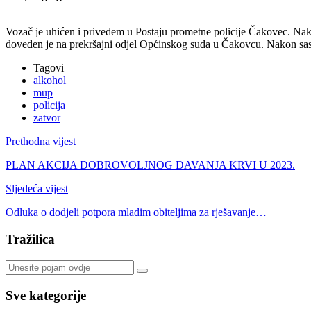
Vozač je uhićen i privedem u Postaju prometne policije Čakovec. Nako
doveden je na prekršajni odjel Općinskog suda u Čakovcu. Nakon saslu
Tagovi
alkohol
mup
policija
zatvor
Prethodna vijest
PLAN AKCIJA DOBROVOLJNOG DAVANJA KRVI U 2023.
Sljedeća vijest
Odluka o dodjeli potpora mladim obiteljima za rješavanje…
Tražilica
Sve kategorije