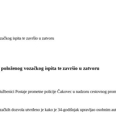
položenog vozačkog ispita te završio u zatvoru
ski službenici Postaje prometne policije Čakovec u nadzoru cestovnog pr
ozačkih dozvola utvrđeno je kako je 34-godišnjak upravljao osobnim a