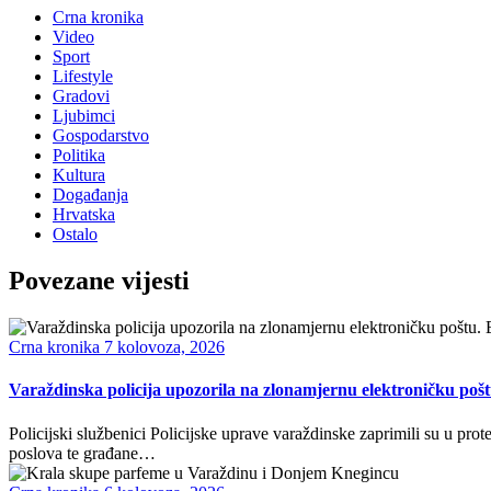
Crna kronika
Video
Sport
Lifestyle
Gradovi
Ljubimci
Gospodarstvo
Politika
Kultura
Događanja
Hrvatska
Ostalo
Povezane vijesti
Crna kronika
7 kolovoza, 2026
Varaždinska policija upozorila na zlonamjernu elektroničku pošt
Policijski službenici Policijske uprave varaždinske zaprimili su u prot
poslova te građane…