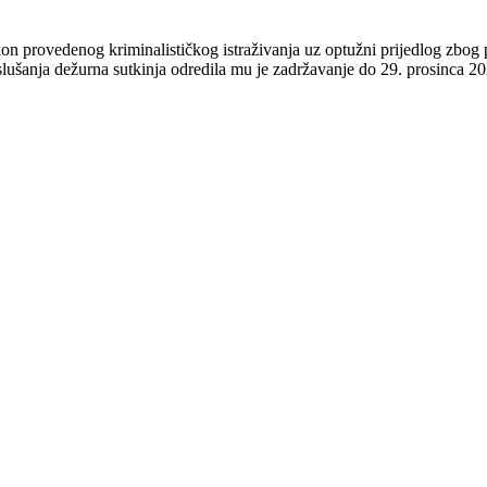
n provedenog kriminalističkog istraživanja uz optužni prijedlog zbog 
šanja dežurna sutkinja odredila mu je zadržavanje do 29. prosinca 202