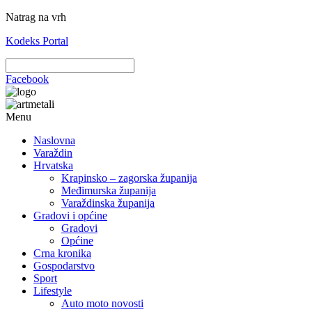
Natrag na vrh
Kodeks Portal
Facebook
Menu
Naslovna
Varaždin
Hrvatska
Krapinsko – zagorska županija
Međimurska županija
Varaždinska županija
Gradovi i općine
Gradovi
Općine
Crna kronika
Gospodarstvo
Sport
Lifestyle
Auto moto novosti