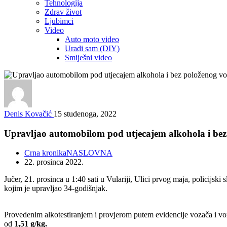
Tehnologija
Zdrav život
Ljubimci
Video
Auto moto video
Uradi sam (DIY)
Smiješni video
Denis Kovačić
15 studenoga, 2022
Upravljao automobilom pod utjecajem alkohola i bez 
Crna kronika
NASLOVNA
22. prosinca 2022.
Jučer, 21. prosinca u 1:40 sati u Vulariji, Ulici prvog maja, policij
kojim je upravljao 34-godišnjak.
Provedenim alkotestiranjem i provjerom putem evidencije vozača i v
od
1,51 g/kg.