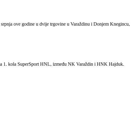
om srpnja ove godine u dvije trgovine u Varaždinu i Donjem Knegincu,
mica 1. kola SuperSport HNL, između NK Varaždin i HNK Hajduk.