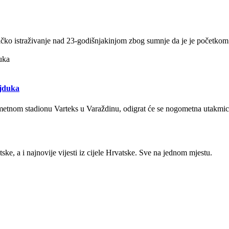
lističko istraživanje nad 23-godišnjakinjom zbog sumnje da je je početk
ajduka
gometnom stadionu Varteks u Varaždinu, odigrat će se nogometna utak
ke, a i najnovije vijesti iz cijele Hrvatske. Sve na jednom mjestu.