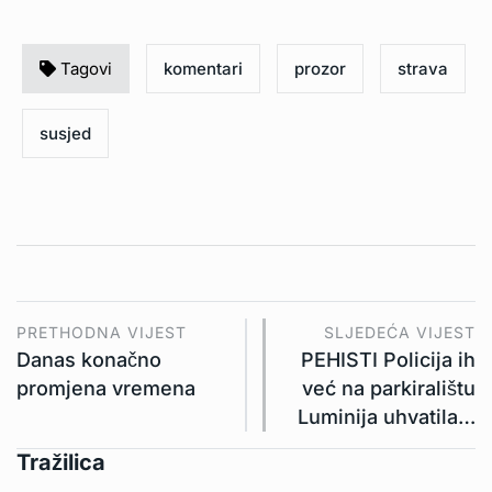
Tagovi
komentari
prozor
strava
susjed
PRETHODNA VIJEST
SLJEDEĆA VIJEST
Danas konačno
PEHISTI Policija ih
promjena vremena
već na parkiralištu
Luminija uhvatila…
Tražilica