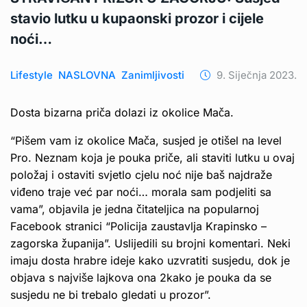
stavio lutku u kupaonski prozor i cijele
noći…
Lifestyle
NASLOVNA
Zanimljivosti
9. Siječnja 2023.
Dosta bizarna priča dolazi iz okolice Mača.
“Pišem vam iz okolice Mača, susjed je otišel na level
Pro. Neznam koja je pouka priče, ali staviti lutku u ovaj
položaj i ostaviti svjetlo cjelu noć nije baš najdraže
viđeno traje već par noći… morala sam podjeliti sa
vama”, objavila je jedna čitateljica na popularnoj
Facebook stranici “Policija zaustavlja Krapinsko –
zagorska županija”. Uslijedili su brojni komentari. Neki
imaju dosta hrabre ideje kako uzvratiti susjedu, dok je
objava s najviše lajkova ona 2kako je pouka da se
susjedu ne bi trebalo gledati u prozor”.