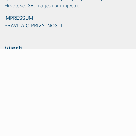
Hrvatske. Sve na jednom mjestu.
IMPRESSUM
PRAVILA O PRIVATNOSTI
Vijesti
Naslovna
Crna kronika
Video
Sport
Lifestyle
Gradovi i općine
Ljubimci