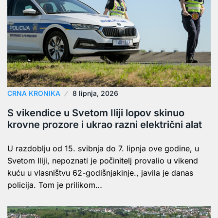
CRNA KRONIKA
8 lipnja, 2026
S vikendice u Svetom Iliji lopov skinuo
krovne prozore i ukrao razni električni alat
U razdoblju od 15. svibnja do 7. lipnja ove godine, u
Svetom Iliji, nepoznati je počinitelj provalio u vikend
kuću u vlasništvu 62-godišnjakinje., javila je danas
policija. Tom je prilikom…