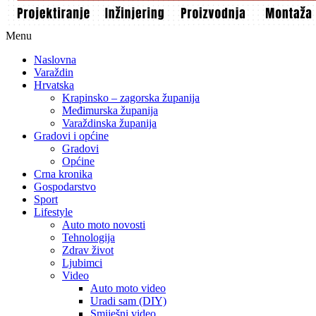
Menu
Naslovna
Varaždin
Hrvatska
Krapinsko – zagorska županija
Međimurska županija
Varaždinska županija
Gradovi i općine
Gradovi
Općine
Crna kronika
Gospodarstvo
Sport
Lifestyle
Auto moto novosti
Tehnologija
Zdrav život
Ljubimci
Video
Auto moto video
Uradi sam (DIY)
Smiješni video