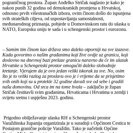
pograničnog prostora. Župan Anđelko Stričak naglasio je kako je
nakon punih 32 godina od demokratskih promjena u Hrvatskoj,
odnosno prvih višestranačkih izbora, ovim činom došlo do ispunjena
svih strateških ciljeva, od uspostavljanja samostalnosti,
međunarodnog priznanja, pobjede u Domovinskom ratu do ulaska u
NATO, Europsku uniju te sada i u schengenski prostor i eurozonu.
– Samim tim činom kao država smo daleko otporniji na sve izazove.
Kada govorimo o našim građanima koji žive ovdje uz granicu, koji
doslovno na dnevnoj bazi prelaze granicu naravno da će im ulazak
Hrvatske u Schengenski prostor omogućiti daleko slobodnije
kretanje. Vjerujem da je ovo jedan veliki iskorak za sve. No, osim
što je to veliki razlog za proslavu ovo je i vrijeme da se prisjetimo
svih onih koji su u protekle 32 godine davali sve od sebe i gradili
našu domovinu. Od srca im na tome hvala
– zaključio je župan
Stričak čestitavši svim građanima, Hrvaticama i Hrvatima u zemlji i
svijetu sretnu i uspješnu 2023. godinu.
Prigodno obilježavanje ulaska RH u Schengenski prostor
Varaždinska županija organizirala je u suradnji s Općinom Cestica te
Postajom granične policije Varaždin. Tako je načelnik Općine