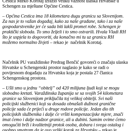
Cestica Mirko Korotaj izrazio veliku važnost ulaska Hrvatske u
Schengen za mještane Općine Cestica.
– Općina Cestica ima 18 kilometara dugu granicu sa Slovenijom.
Za nas je to važan događaj, kako za naše građane, tako i za naše
gospodarstvenike jer će sada biti lakši promet robe. Schengen je
praktički sloboda. To smo željeli i to smo ostvarili. Hvala Vladi RH
što je uspjela to dogovoriti, da konačno mi tu uz granicu RH
možemo normalno živjeti
– rekao je načelnik Korotaj.
Načelnik PU varaždinske Predrag Benčić govoreći o značaju ulaska
Hrvatske u Schengenski prostor naglasio je kako se radi o
povijesnom događaju za Hrvatsku koja je postala 27 članica
Schengenskog prostora.
– Ušli smo u jednu “obitelj” od 420 milijuna ljudi koji se mogu
slobodno kretati. Varaždinska županija se sa svojih 54 kilometara
granice sa Slovenijom priključila toj velikoj obitelji. Svi naši
policijski službenici koji su dosada obnašali dužnost granične
policije sada će prijeći u druge rodove policije. Jedan dio tih
policijskih službenika i dalje će vršiti kompenzacijske mjere, znači
imat ćemo i dalje nadzor granice, ali u dubini. Samim ovime ćemo
omogućiti brži i kvalitetniji protok osoba, dobara i svega ostalog i
osobno smatram da je ovo veliki korak za Hrvatsku
– rekao je