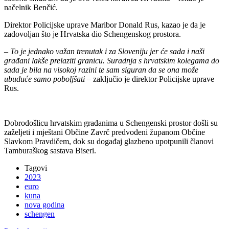
načelnik Benčić.
Direktor Policijske uprave Maribor Donald Rus, kazao je da je
zadovoljan što je Hrvatska dio Schengenskog prostora.
– To je jednako važan trenutak i za Sloveniju jer će sada i naši
građani lakše prelaziti granicu. Suradnja s hrvatskim kolegama do
sada je bila na visokoj razini te sam siguran da se ona može
ubuduće samo poboljšati
– zaključio je direktor Policijske uprave
Rus.
Dobrodošlicu hrvatskim građanima u Schengenski prostor došli su
zaželjeti i mještani Občine Zavrč predvođeni županom Občine
Slavkom Pravdičem, dok su događaj glazbeno upotpunili članovi
Tamburaškog sastava Biseri.
Tagovi
2023
euro
kuna
nova godina
schengen