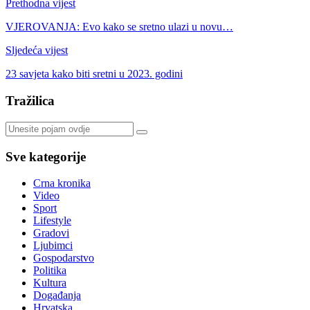
Prethodna vijest
VJEROVANJA: Evo kako se sretno ulazi u novu…
Sljedeća vijest
23 savjeta kako biti sretni u 2023. godini
Tražilica
Sve kategorije
Crna kronika
Video
Sport
Lifestyle
Gradovi
Ljubimci
Gospodarstvo
Politika
Kultura
Događanja
Hrvatska