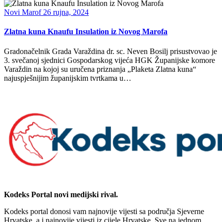
Novi Marof
26 rujna, 2024
Zlatna kuna Knaufu Insulation iz Novog Marofa
Gradonačelnik Grada Varaždina dr. sc. Neven Bosilj prisustvovao je
3. svečanoj sjednici Gospodarskog vijeća HGK Županijske komore
Varaždin na kojoj su uručena priznanja „Plaketa Zlatna kuna“
najuspješnijim županijskim tvrtkama u…
Kodeks Portal novi medijski rival.
Kodeks portal donosi vam najnovije vijesti sa područja Sjeverne
Hrvatske, a i najnovije vijesti iz cijele Hrvatske. Sve na jednom