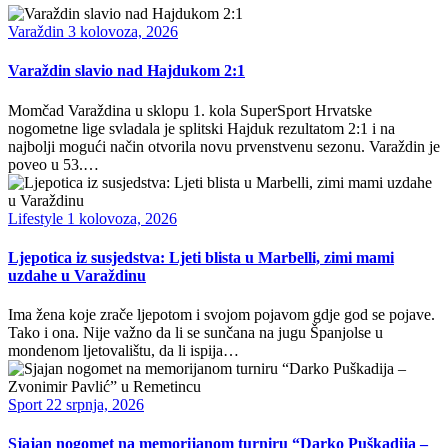
Varaždin
3 kolovoza, 2026
Varaždin slavio nad Hajdukom 2:1
Momčad Varaždina u sklopu 1. kola SuperSport Hrvatske
nogometne lige svladala je splitski Hajduk rezultatom 2:1 i na
najbolji mogući način otvorila novu prvenstvenu sezonu. Varaždin je
poveo u 53.…
Lifestyle
1 kolovoza, 2026
Ljepotica iz susjedstva: Ljeti blista u Marbelli, zimi mami
uzdahe u Varaždinu
Ima žena koje zrače ljepotom i svojom pojavom gdje god se pojave.
Tako i ona. Nije važno da li se sunčana na jugu Španjolse u
mondenom ljetovalištu, da li ispija…
Sport
22 srpnja, 2026
Sjajan nogomet na memorijanom turniru “Darko Puškadija –