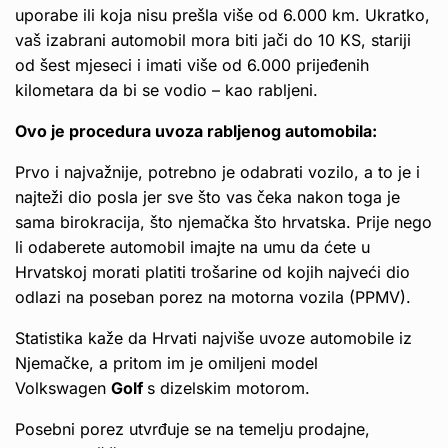
uporabe ili koja nisu prešla više od 6.000 km. Ukratko,
vaš izabrani automobil mora biti jači do 10 KS, stariji
od šest mjeseci i imati više od 6.000 prijeđenih
kilometara da bi se vodio – kao rabljeni.
Ovo je procedura uvoza rabljenog automobila:
Prvo i najvažnije, potrebno je odabrati vozilo, a to je i
najteži dio posla jer sve što vas čeka nakon toga je
sama birokracija, što njemačka što hrvatska. Prije nego
li odaberete automobil imajte na umu da ćete u
Hrvatskoj morati platiti trošarine od kojih najveći dio
odlazi na poseban porez na motorna vozila (PPMV).
Statistika kaže da Hrvati najviše uvoze automobile iz
Njemačke, a pritom im je omiljeni model
Volkswagen
Golf
s dizelskim motorom.
Posebni porez utvrđuje se na temelju prodajne,