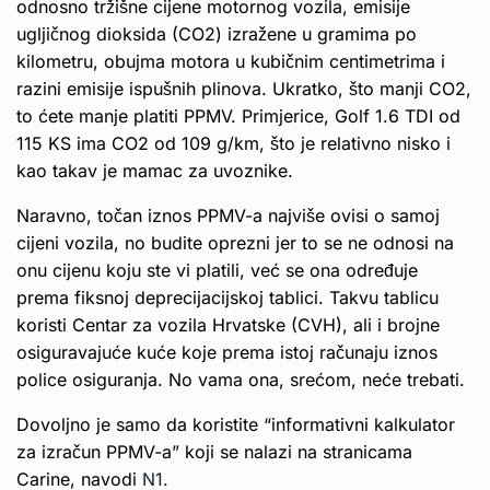
odnosno tržišne cijene motornog vozila, emisije
ugljičnog dioksida (CO2) izražene u gramima po
kilometru, obujma motora u kubičnim centimetrima i
razini emisije ispušnih plinova. Ukratko, što manji CO2,
to ćete manje platiti PPMV. Primjerice, Golf 1.6 TDI od
115 KS ima CO2 od 109 g/km, što je relativno nisko i
kao takav je mamac za uvoznike.
Naravno, točan iznos PPMV-a najviše ovisi o samoj
cijeni vozila, no budite oprezni jer to se ne odnosi na
onu cijenu koju ste vi platili, već se ona određuje
prema fiksnoj deprecijacijskoj tablici. Takvu tablicu
koristi Centar za vozila Hrvatske (CVH), ali i brojne
osiguravajuće kuće koje prema istoj računaju iznos
police osiguranja. No vama ona, srećom, neće trebati.
Dovoljno je samo da koristite “informativni kalkulator
za izračun PPMV-a” koji se nalazi na stranicama
Carine, navodi
N1.