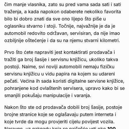
čim manje vlasnika, zato su pred vama sada sati i sati
traženja, a kada napokon odaberete nekoliko favorita
bilo bi dobro znati da sve ono lijepo što piše u
oglasniku stvarno i stoji. Točnije, najvažnije je da je
automobil redovito održavan, servisiran, da nije imao
ozbiljnije oštećenje i da su na njemu stvarni kilometri.
Prvo što ćete napraviti jest kontaktirati prodavača i
tražiti ga broj šasije i servisnu knjižicu, ukoliko takva
postoji. Naime, svi noviji automobili nemaju fizičku
servisnu knjižicu u vidu papira na kojem su udareni
pečati. Većina ih sada koristi digitalne servisne knjižice,
pohranjene kod ovlaštenih servisera, upravo kako bi se
smanjili pokušaju manipulacije i varanja.
Nakon što ste od prodavača dobili broj šasije, postoje
brojne stranice koje se oglašavaju putem interneta i
koje tvrde da mogu provjeriti cijelu povijest vozila.
Naravno, uz naknadu koja se najčešće vrti oko
100