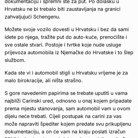
dokumentaciju i spremni ste za put. Po dolasku u
Hrvatsku ne bi trebalo biti zaustavljanja na granici
zahvaljujući Schengenu.
Možete svoje vozilo dovesti u Hrvatsku i bez da sami
idete po njega, tražite put do auto-kuće, prenoćište i
sve ostale stvari. Postoje i tvrtke koje nude usluge
prijevoza automobila iz Njemačke do Hrvatske i to šlep
službom.
Kada ste vi i automobil stigli u Hrvatsku vrijeme je za
malo birokracije, ali ništa strašno.
S gore navedenim papirima se trebate uputiti u vama
najbliži Carinski ured, odnosno u onaj kojem pripadate
prema mjestu stanovanja, sam automobil vam u ovom
dijelu neće trebati. Cijeli postupak na carini za vas
može napraviti špediter kojem predate svu prikupljenu
dokumentaciju, a on će vam na kraju poslati izračun