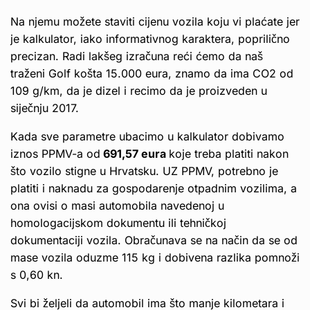
Na njemu možete staviti cijenu vozila koju vi plaćate jer
je kalkulator, iako informativnog karaktera, poprilično
precizan. Radi lakšeg izračuna reći ćemo da naš
traženi Golf košta 15.000 eura, znamo da ima CO2 od
109 g/km, da je dizel i recimo da je proizveden u
siječnju 2017.
Kada sve parametre ubacimo u kalkulator dobivamo
iznos PPMV-a od
691,57 eura
koje treba platiti nakon
što vozilo stigne u Hrvatsku. UZ PPMV, potrebno je
platiti i naknadu za gospodarenje otpadnim vozilima, a
ona ovisi o masi automobila navedenoj u
homologacijskom dokumentu ili tehničkoj
dokumentaciji vozila. Obračunava se na način da se od
mase vozila oduzme 115 kg i dobivena razlika pomnoži
s 0,60 kn.
Svi bi željeli da automobil ima što manje kilometara i