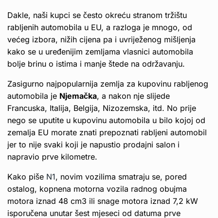
Dakle, naši kupci se često okreću stranom tržištu
rabljenih automobila u EU, a razloga je mnogo, od
većeg izbora, nižih cijena pa i uvriježenog mišljenja
kako se u uređenijim zemljama vlasnici automobila
bolje brinu o istima i manje štede na održavanju.
Zasigurno najpopularnija zemlja za kupovinu rabljenog
automobila je
Njemačka
, a nakon nje slijede
Francuska, Italija, Belgija, Nizozemska, itd. No prije
nego se uputite u kupovinu automobila u bilo kojoj od
zemalja EU morate znati prepoznati rabljeni automobil
jer to nije svaki koji je napustio prodajni salon i
napravio prve kilometre.
Kako piše
N1
, novim vozilima smatraju se, pored
ostalog, kopnena motorna vozila radnog obujma
motora iznad 48 cm3 ili snage motora iznad 7,2 kW
isporučena unutar šest mjeseci od datuma prve