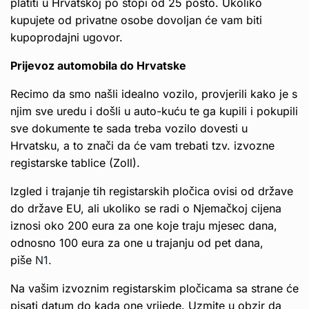
platiti u Hrvatskoj po stopi od 25 posto. Ukoliko
kupujete od privatne osobe dovoljan će vam biti
kupoprodajni ugovor.
Prijevoz automobila do Hrvatske
Recimo da smo našli idealno vozilo, provjerili kako je s
njim sve uredu i došli u auto-kuću te ga kupili i pokupili
sve dokumente te sada treba vozilo dovesti u
Hrvatsku, a to znači da će vam trebati tzv. izvozne
registarske tablice (Zoll).
Izgled i trajanje tih registarskih pločica ovisi od države
do države EU, ali ukoliko se radi o Njemačkoj cijena
iznosi oko 200 eura za one koje traju mjesec dana,
odnosno 100 eura za one u trajanju od pet dana,
piše
N1.
Na vašim izvoznim registarskim pločicama sa strane će
pisati datum do kada one vrijede. Uzmite u obzir da