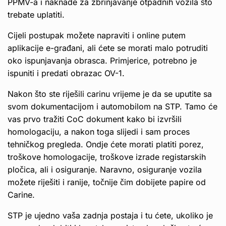
PPMV-a i naknade za zbrinjavanje otpadnih vozila što
trebate uplatiti.
Cijeli postupak možete napraviti i online putem
aplikacije e-građani, ali ćete se morati malo potruditi
oko ispunjavanja obrasca. Primjerice, potrebno je
ispuniti i predati obrazac OV-1.
Nakon što ste riješili carinu vrijeme je da se uputite sa
svom dokumentacijom i automobilom na STP. Tamo će
vas prvo tražiti CoC dokument kako bi izvršili
homologaciju, a nakon toga slijedi i sam proces
tehničkog pregleda. Ondje ćete morati platiti porez,
troškove homologacije, troškove izrade registarskih
pločica, ali i osiguranje. Naravno, osiguranje vozila
možete riješiti i ranije, točnije čim dobijete papire od
Carine.
STP je ujedno vaša zadnja postaja i tu ćete, ukoliko je