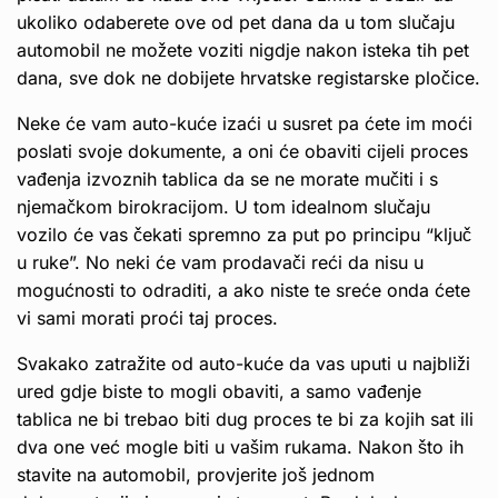
ukoliko odaberete ove od pet dana da u tom slučaju
automobil ne možete voziti nigdje nakon isteka tih pet
dana, sve dok ne dobijete hrvatske registarske pločice.
Neke će vam auto-kuće izaći u susret pa ćete im moći
poslati svoje dokumente, a oni će obaviti cijeli proces
vađenja izvoznih tablica da se ne morate mučiti i s
njemačkom birokracijom. U tom idealnom slučaju
vozilo će vas čekati spremno za put po principu “ključ
u ruke”. No neki će vam prodavači reći da nisu u
mogućnosti to odraditi, a ako niste te sreće onda ćete
vi sami morati proći taj proces.
Svakako zatražite od auto-kuće da vas uputi u najbliži
ured gdje biste to mogli obaviti, a samo vađenje
tablica ne bi trebao biti dug proces te bi za kojih sat ili
dva one već mogle biti u vašim rukama. Nakon što ih
stavite na automobil, provjerite još jednom