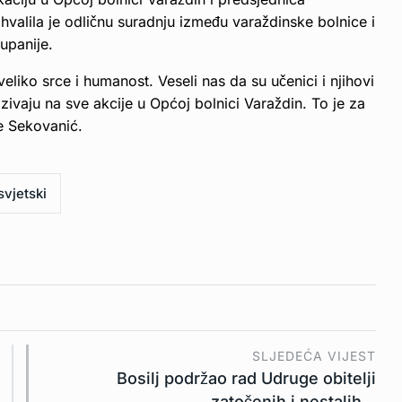
valila je odličnu suradnju između varaždinske bolnice i
upanije.
veliko srce i humanost. Veseli nas da su učenici i njihovi
zivaju na sve akcije u Općoj bolnici Varaždin. To je za
je Sekovanić.
svjetski
SLJEDEĆA VIJEST
Bosilj podržao rad Udruge obitelji
zatočenih i nestalih…