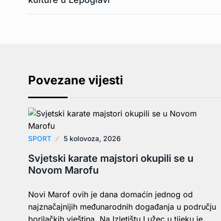
Povezane vijesti
SPORT
5 kolovoza, 2026
Svjetski karate majstori okupili se u
Novom Marofu
Novi Marof ovih je dana domaćin jednog od
najznačajnijih međunarodnih događanja u području
borilačkih vještina. Na Izletištu Lužec u tijeku je