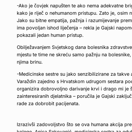
-Ako je čovjek napušten te ako nema adekvatne bri
kako je riječ o nehumanom pristupu. Zato je, osim 
Jako su bitne empatija, pažnja i razumijevanje prem
ima povoljan ishod liječenja – rekla je Gajski nap
pokazali jedan human pristup.
Obilježavanjem Svjetskog dana bolesnika zdravstven
mjestu te time ne skreću samo pažnju na bolesnike, 
njima brinu.
-Medicinske sestre su jako senzibilizirane za takve
Varaždin zajedno s Hrvatskom udrugom sestara pod
organizira dobrovoljno darivanje krvi i drago mi je
zainteresiranih djelatnika – poručila je Gajski zaklj
rade za dobrobit pacijenata.
Izrazivši zadovoljstvo što se ova humana akcija pr
kolege, Anica Sekovanić, medicinska sestra za eduk