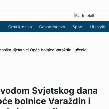
Crna kronika
Gospodarstvo
Sport
Lifestyle
ovodom Svjetskog dana
pće bolnice Varaždin i