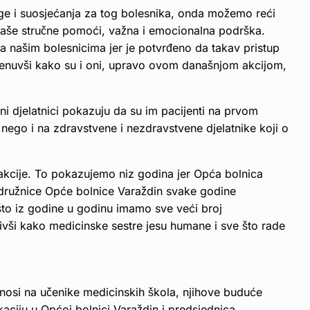
ge i suosjećanja za tog bolesnika, onda možemo reći
naše stručne pomoći, važna i emocionalna podrška.
a našim bolesnicima jer je potvrđeno da takav pristup
omenuvši kako su i oni, upravo ovom današnjom akcijom,
i djelatnici pokazuju da su im pacijenti na prvom
nego i na zdravstvene i nezdravstvene djelatnike koji o
 akcije. To pokazujemo niz godina jer Opća bolnica
ružnice Opće bolnice Varaždin svake godine
 što iz godine u godinu imamo sve veći broj
učivši kako medicinske sestre jesu humane i sve što rade
enosi na učenike medicinskih škola, njihove buduće
aciju u Općoj bolnici Varaždin i predsjednica