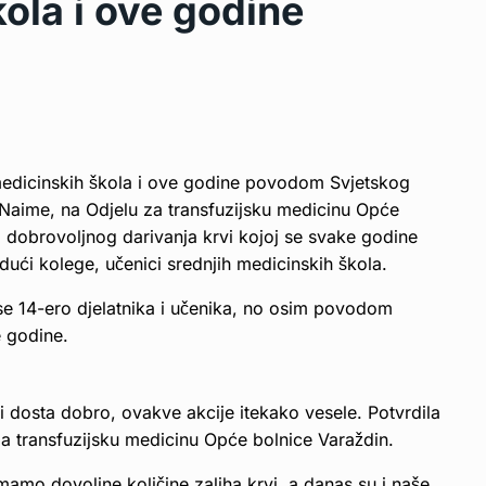
ola i ove godine
h medicinskih škola i ove godine povodom Svjetskog
 Naime, na Odjelu za transfuzijsku medicinu Opće
a dobrovoljnog darivanja krvi kojoj se svake godine
dući kolege, učenici srednjih medicinskih škola.
se 14-ero djelatnika i učenika, no osim povodom
e godine.
ci dosta dobro, ovakve akcije itekako vesele. Potvrdila
 za transfuzijsku medicinu Opće bolnice Varaždin.
 imamo dovoljne količine zaliha krvi, a danas su i naše