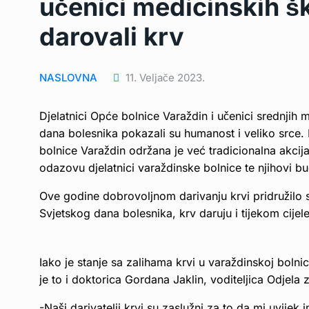
učenici medicinskih šk
darovali krv
NASLOVNA
11. Veljače 2023.
Djelatnici Opće bolnice Varaždin i učenici srednji
dana bolesnika pokazali su humanost i veliko srce.
bolnice Varaždin održana je već tradicionalna akcij
odazovu djelatnici varaždinske bolnice te njihovi bu
Ove godine dobrovoljnom darivanju krvi pridružilo 
Svjetskog dana bolesnika, krv daruju i tijekom cijel
Iako je stanje sa zalihama krvi u varaždinskoj bolni
je to i doktorica Gordana Jaklin, voditeljica Odjela
-Naši darivatelji krvi su zaslužni za to da mi uvijek