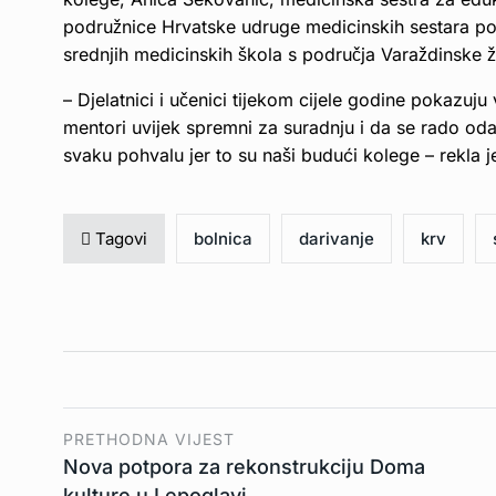
podružnice Hrvatske udruge medicinskih sestara poh
srednjih medicinskih škola s područja Varaždinske ž
– Djelatnici i učenici tijekom cijele godine pokazuju 
mentori uvijek spremni za suradnju i da se rado oda
svaku pohvalu jer to su naši budući kolege – rekla 
Tagovi
bolnica
darivanje
krv
PRETHODNA VIJEST
Nova potpora za rekonstrukciju Doma
kulture u Lepoglavi