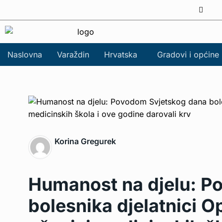
Naslovna
Varaždin
Hrvatska
Gradovi i općine
Korina Gregurek
Humanost na djelu: P
bolesnika djelatnici O