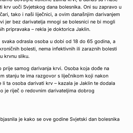
ati krv uoči Svjetskog dana bolesnika. Oni su zapravo u
ničari, tako i naši liječnici, a ovim današnjim darivanjem
vi jer bez darivatelja mnogi se bolesnici ne bi mogli
nih pripravaka – rekla je doktorica Jaklin.
iti svaka odrasla osoba u dobi od 18 do 65 godina, a
roničnih bolesti, nema infektivnih ili zaraznih bolesti
u krvnu sliku.
 prije samog darivanja krvi. Osoba koja dođe na
m stanju te ima razgovor s liječnikom koji nakon
i ta osoba darivati krv – kazala je Jaklin te dodala
o je riječ o redovnim darivateljima dobrog
objasnila je kako se ove godine Svjetski dan bolesnika