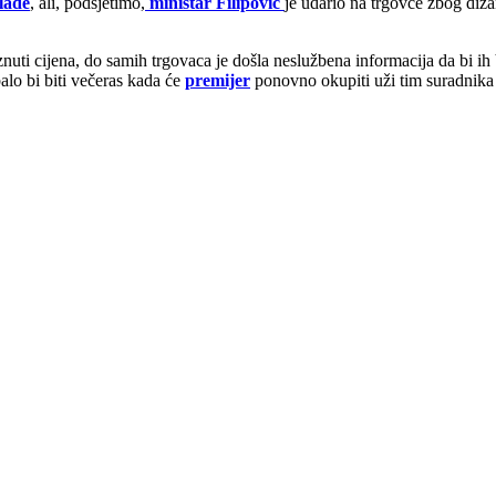
lade
, ali, podsjetimo,
ministar Filipović
je udario na trgovce zbog dizan
uti cijena, do samih trgovaca je došla neslužbena informacija da bi ih 
balo bi biti večeras kada će
premijer
ponovno okupiti uži tim suradnika 