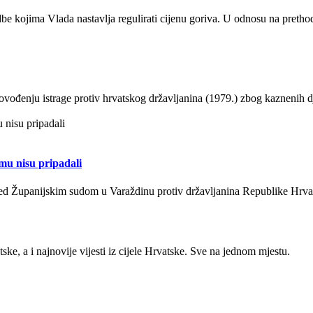
be kojima Vlada nastavlja regulirati cijenu goriva. U odnosu na pretho
rovođenju istrage protiv hrvatskog državljanina (1979.) zbog kaznenih
 mu nisu pripadali
red Županijskim sudom u Varaždinu protiv državljanina Republike Hrva
ke, a i najnovije vijesti iz cijele Hrvatske. Sve na jednom mjestu.