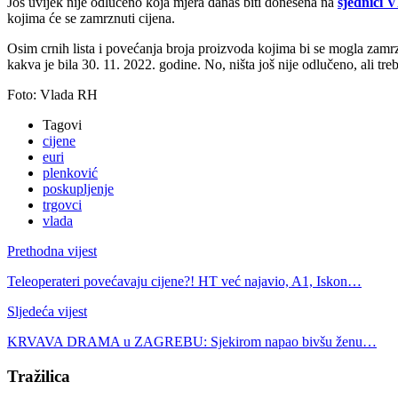
Još uvijek nije odlučeno koja mjera danas biti donesena na
sjednici V
kojima će se zamrznuti cijena.
Osim crnih lista i povećanja broja proizvoda kojima bi se mogla zamrzn
kakva je bila 30. 11. 2022. godine. No, ništa još nije odlučeno, ali tre
Foto: Vlada RH
Tagovi
cijene
euri
plenković
poskupljenje
trgovci
vlada
Prethodna vijest
Teleoperateri povećavaju cijene?! HT već najavio, A1, Iskon…
Sljedeća vijest
KRVAVA DRAMA u ZAGREBU: Sjekirom napao bivšu ženu…
Tražilica