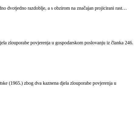
dno dvotjedno razdoblje, a s obzirom na značajan projicirani rast…
 djela zlouporabe povjerenja u gospodarskom poslovanju iz članka 246.
tske (1965.) zbog dva kaznena djela zlouporabe povjerenja u