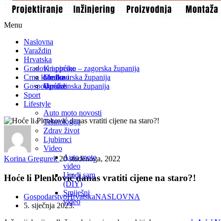
Menu
Naslovna
Varaždin
Hrvatska
Gradovi i općine
Krapinsko – zagorska županija
Crna kronika
Međimurska županija
Gradovi
Gospodarstvo
Varaždinska županija
Općine
Sport
Lifestyle
Auto moto novosti
Tehnologija
Zdrav život
Ljubimci
Video
Auto moto
Korina Gregurek
20 studenoga, 2022
video
Uradi sam
Hoće li Plenković danas vratiti cijene na staro?!
(DIY)
Smiješni
Gospodarstvo
Hrvatska
NASLOVNA
video
5. siječnja 2023.