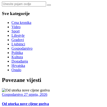
Sve kategorije
Crna kronika
Video
Sport
Lifestyle
Gradovi
Ljubimci
Gospodarstvo
Politika
Kultura
Događanja
Hrvatska
Ostalo
Povezane vijesti
Gospodarstvo
27 srpnja, 2026
Od utorka nove cijene goriva