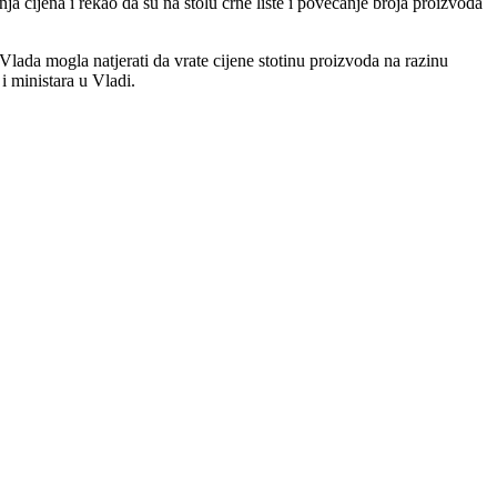
ja cijena i rekao da su na stolu crne liste i povećanje broja proizvoda
Vlada mogla natjerati da vrate cijene stotinu proizvoda na razinu
i ministara u Vladi.