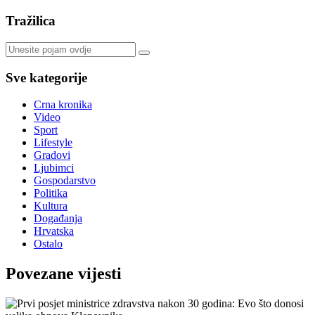
Tražilica
Sve kategorije
Crna kronika
Video
Sport
Lifestyle
Gradovi
Ljubimci
Gospodarstvo
Politika
Kultura
Događanja
Hrvatska
Ostalo
Povezane vijesti