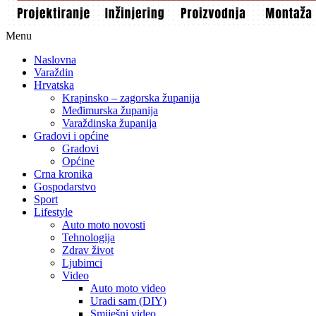
Menu
Naslovna
Varaždin
Hrvatska
Krapinsko – zagorska županija
Međimurska županija
Varaždinska županija
Gradovi i općine
Gradovi
Općine
Crna kronika
Gospodarstvo
Sport
Lifestyle
Auto moto novosti
Tehnologija
Zdrav život
Ljubimci
Video
Auto moto video
Uradi sam (DIY)
Smiješni video