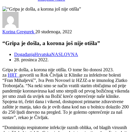
Korina Gregurek
20 studenoga, 2022
“Gripa je došla, a korona još nije otišla”
Događanja
Hrvatska
NASLOVNA
28. prosinca 2022.
Gripa je došla, a korona nije otišla. O tome što donosi 2023.
za
HRT
govorili su Rok Čivljak iz Klinike za infektivne bolesti
“Fran Mihaljević”, Iva Pem Novosel iz HZJZ-a te imunolog Zlatko
Trobonjača. “Na neki smo se način vratili starim običajima od prije
pandemije koronavirusa kad smo strepili od prvog božićnog vikenda
jer smo znali da uvijek na Božić kreće opterećenje naše klinike.
Spojena tri, četiri dana i vikend, dostupnost primarne zdravstvene
zaštite je manja, tako da je ovih dana kod nas u bolnicu dolazilo 200
do 250 ljudi dnevno na pregled. To je golemo opterećenje za naš
sustav”, rekao je Čivljak.
“Dominiraju respiratorne infekcije raznih oblika, od blagih virusnih