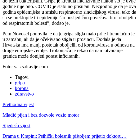
do težih bakterijskih. Gripa je krenula intenzivnije nakon što je dvije
godine nije bilo. COVID je stabilno prisutan. Nezgodno je da je ova
godina epidemijska u smislu respiratorno sincicijskog virusa, tako da
su se preklopile tri epidemije što posljedično povećava broj oboljelih
od respiratornih bolesti”, dodao je.
Pem Novosel ponovila je da je gripa stigla malo prije i trenutačno je
u zamahu, ali da je očekivano stigla u prosincu. Dodala je da
Hrvatska ima manji postotak oboljelih od koronavirusa u odnosu na
druge europske zemlje. Trobonjača je rekao da nam otvaranje
granica može donijeti porast inficiranih.
Foto: vasezdravlje.com
Tagovi
gripa
korona
zdravstvo
Prethodna vijest
Mladić pijan i bez dozvole vozio motor
Sljedeća vijest
Drama u Krapini: Psihički bolesnik pištoljem prijetio doktoru…