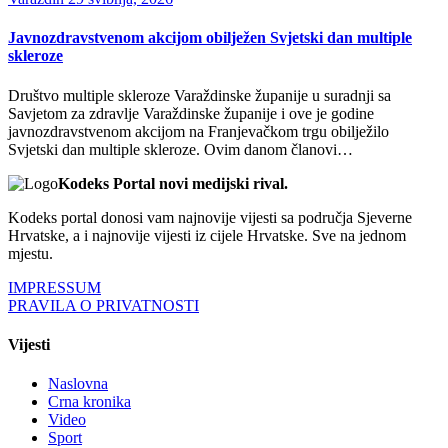
Javnozdravstvenom akcijom obilježen Svjetski dan multiple
skleroze
Društvo multiple skleroze Varaždinske županije u suradnji sa
Savjetom za zdravlje Varaždinske županije i ove je godine
javnozdravstvenom akcijom na Franjevačkom trgu obilježilo
Svjetski dan multiple skleroze. Ovim danom članovi…
Kodeks Portal novi medijski rival.
Kodeks portal donosi vam najnovije vijesti sa područja Sjeverne
Hrvatske, a i najnovije vijesti iz cijele Hrvatske. Sve na jednom
mjestu.
IMPRESSUM
PRAVILA O PRIVATNOSTI
Vijesti
Naslovna
Crna kronika
Video
Sport