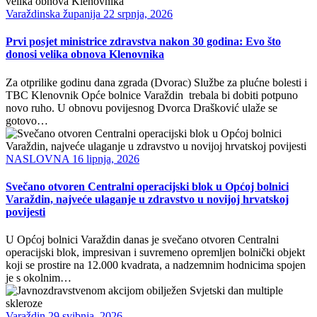
Varaždinska županija
22 srpnja, 2026
Prvi posjet ministrice zdravstva nakon 30 godina: Evo što
donosi velika obnova Klenovnika
Za otprilike godinu dana zgrada (Dvorac) Službe za plućne bolesti i
TBC Klenovnik Opće bolnice Varaždin trebala bi dobiti potpuno
novo ruho. U obnovu povijesnog Dvorca Drašković ulaže se
gotovo…
NASLOVNA
16 lipnja, 2026
Svečano otvoren Centralni operacijski blok u Općoj bolnici
Varaždin, najveće ulaganje u zdravstvo u novijoj hrvatskoj
povijesti
U Općoj bolnici Varaždin danas je svečano otvoren Centralni
operacijski blok, impresivan i suvremeno opremljen bolnički objekt
koji se prostire na 12.000 kvadrata, a nadzemnim hodnicima spojen
je s okolnim…
Varaždin
29 svibnja, 2026