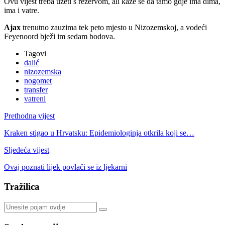
Ovu vijest treba uzeti s rezervom, ali kaže se da tamo gdje ima dima,
ima i vatre.
Ajax
trenutno zauzima tek peto mjesto u Nizozemskoj, a vodeći
Feyenoord bježi im sedam bodova.
Tagovi
dalić
nizozemska
nogomet
transfer
vatreni
Prethodna vijest
Kraken stigao u Hrvatsku: Epidemiologinja otkrila koji se…
Sljedeća vijest
Ovaj poznati lijek povlači se iz ljekarni
Tražilica