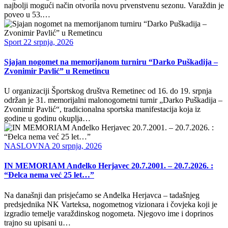
najbolji mogući način otvorila novu prvenstvenu sezonu. Varaždin je
poveo u 53.…
Sport
22 srpnja, 2026
Sjajan nogomet na memorijanom turniru “Darko Puškadija –
Zvonimir Pavlić” u Remetincu
U organizaciji Športskog društva Remetinec od 16. do 19. srpnja
održan je 31. memorijalni malonogometni turnir „Darko Puškadija –
Zvonimir Pavlić“, tradicionalna sportska manifestacija koja iz
godine u godinu okuplja…
NASLOVNA
20 srpnja, 2026
IN MEMORIAM Anđelko Herjavec 20.7.2001. – 20.7.2026. :
“Đelca nema već 25 let…”
Na današnji dan prisjećamo se Anđelka Herjavca – tadašnjeg
predsjednika NK Varteksa, nogometnog vizionara i čovjeka koji je
izgradio temelje varaždinskog nogometa. Njegovo ime i doprinos
trajno su upisani u…