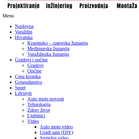
Menu
Naslovna
Varaždin
Hrvatska
Krapinsko – zagorska županija
Međimurska županija
Varaždinska županija
Gradovi i općine
Gradovi
Općine
Crna kronika
Gospodarstvo
Sport
Lifestyle
Auto moto novosti
Tehnologija
Zdrav život
Ljubimci
Video
Auto moto video
Uradi sam (DIY)
Smiješni video