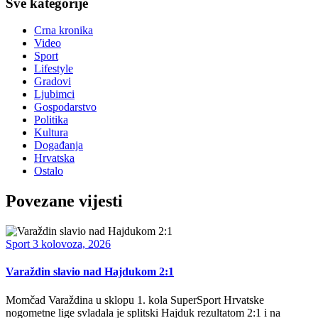
Sve kategorije
Crna kronika
Video
Sport
Lifestyle
Gradovi
Ljubimci
Gospodarstvo
Politika
Kultura
Događanja
Hrvatska
Ostalo
Povezane vijesti
Sport
3 kolovoza, 2026
Varaždin slavio nad Hajdukom 2:1
Momčad Varaždina u sklopu 1. kola SuperSport Hrvatske
nogometne lige svladala je splitski Hajduk rezultatom 2:1 i na