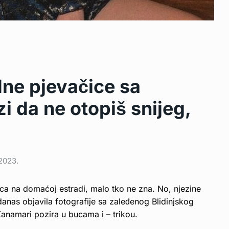
dne pjevačice sa
i da ne otopiš snijeg,
2023.
ica na domaćoj estradi, malo tko ne zna. No, njezine
 danas objavila fotografije sa zaleđenog Blidinjskog
Žanamari pozira u bucama i – trikou.