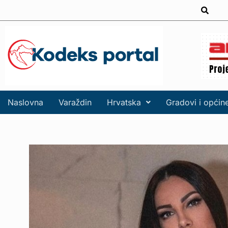
Naslovna
Varaždin
Hrvatska
Gradovi i općin