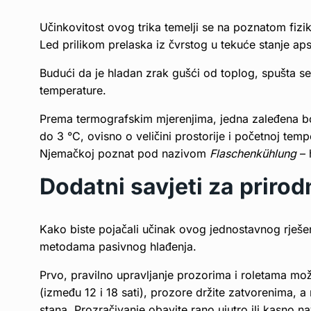
Učinkovitost ovog trika temelji se na poznatom fizik
Led prilikom prelaska iz čvrstog u tekuće stanje aps
Budući da je hladan zrak gušći od toplog, spušta s
temperature.
Prema termografskim mjerenjima, jedna zaleđena boc
do 3 °C, ovisno o veličini prostorije i početnoj temp
Njemačkoj poznat pod nazivom
Flaschenkühlung
– 
Dodatni savjeti za priro
Kako biste pojačali učinak ovog jednostavnog rješen
metodama pasivnog hlađenja.
Prvo, pravilno upravljanje prozorima i roletama može
(između 12 i 18 sati), prozore držite zatvorenima, a
stana. Prozračivanje obavite rano ujutro ili kasno n