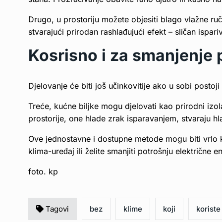
Drugo, u prostoriju možete objesiti blago vlažne ru
stvarajući prirodan rashlađujući efekt – sličan ispar
Kosrisno i za smanjenje 
Djelovanje će biti još učinkovitije ako u sobi postoj
Treće, kućne biljke mogu djelovati kao prirodni izol
prostorije, one hlade zrak isparavanjem, stvaraju hla
Ove jednostavne i dostupne metode mogu biti vrlo 
klima-uređaj ili želite smanjiti potrošnju električne en
foto. kp
Tagovi
bez
klime
koji
koriste