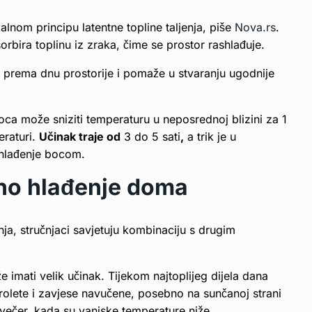
alnom principu latentne topline taljenja, piše
Nova.rs
.
orbira toplinu iz zraka, čime se prostor rashlađuje.
e prema dnu prostorije i pomaže u stvaranju ugodnije
a može sniziti temperaturu u neposrednoj blizini za 1
eraturi.
Učinak traje od
3 do 5 sati
,
a trik je u
hlađenje bocom.
dno hlađenje doma
ja, stručnjaci savjetuju kombinaciju s drugim
 imati velik učinak. Tijekom najtoplijeg dijela dana
 rolete i zavjese navučene, posebno na sunčanoj strani
avečer, kada su vanjske temperature niže.