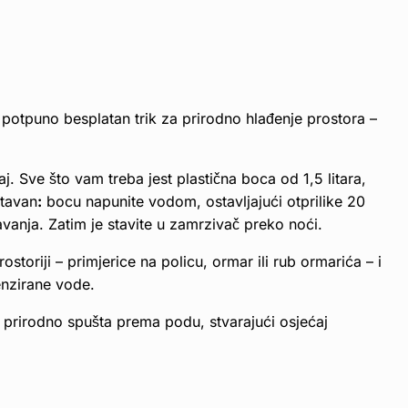
potpuno besplatan trik za prirodno hlađenje prostora –
 Sve što vam treba jest plastična boca od 1,5 litara,
stavan
:
bocu napunite vodom, ostavljajući otprilike 20
anja. Zatim je stavite u zamrzivač preko noći.
toriji – primjerice na policu, ormar ili rub ormarića – i
enzirane vode.
e prirodno spušta prema podu, stvarajući osjećaj