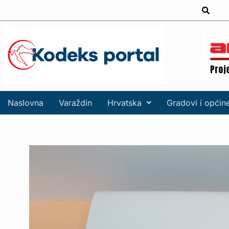
Naslovna
Varaždin
Hrvatska
Gradovi i općin