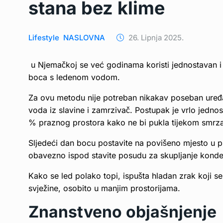
stana bez klime
Lifestyle
NASLOVNA
26. Lipnja 2025.
u Njemačkoj se već godinama koristi jednostavan i 
boca s ledenom vodom.
Za ovu metodu nije potreban nikakav poseban uređaj.
voda iz slavine i zamrzivač. Postupak je vrlo jedno
% praznog prostora kako ne bi pukla tijekom smrzav
Sljedeći dan bocu postavite na povišeno mjesto u pros
obavezno ispod stavite posudu za skupljanje kond
Kako se led polako topi, ispušta hladan zrak koji s
svježine, osobito u manjim prostorijama.
Znanstveno objašnjenje