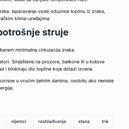
čnike. Isparavanje vode oduzima toplinu iz zraka,
ivačkim klima-uređajima.
potrošnje struje
i barem minimalna cirkulacija zraka.
atori. Smještene na prozore, balkone ili u kutove
d i blokiraju dio topline koja dolazi izvana.
korisne u vrućim ljetnim danima, osobito ako nemate
ergije.
nijemci
rashlađivanje
stana
trik