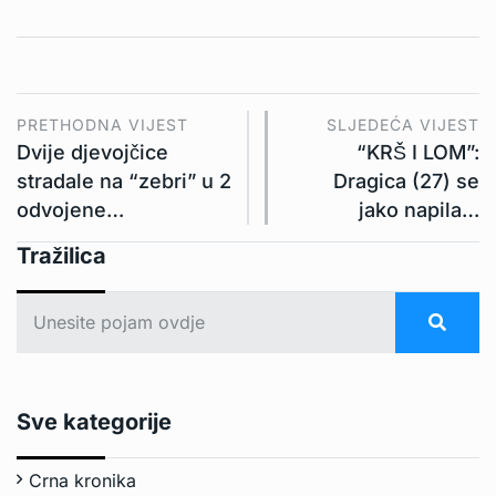
PRETHODNA VIJEST
SLJEDEĆA VIJEST
Dvije djevojčice
“KRŠ I LOM”:
stradale na “zebri” u 2
Dragica (27) se
odvojene…
jako napila…
Tražilica
Sve kategorije
Crna kronika