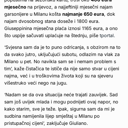
mjesečno
na prijevoz, a najjeftiniji mjesečni najam
garsonijere u Milanu košta
najmanje 650 eura
, dok
najam dvosobnog stana doseže i 1800 eura.
Giuseppinina mjesečna plaća iznosi 1165 eura, a ono
što uspije sačuvati uplaćuje na štednju, piše
tportal.
‘Svjesna sam da je to puno odricanja, s obzirom na to
da svako jutro, uključujući subotu, odlazim na vlak za
Milano u pet. No navikla sam se i nemam problem s
tim’, kaže čistačica te ističe da nije samo stvar u cijeni
najma, već i u troškovima života koji su na sjeveru
višestruko veći nego na jugu.
‘Nadam se da ova situacija neće trajati zauvijek. Sad
sam još uvijek mlada i mogu podnijeti ovaj napor, no
kako starim, sve je teže. Ipak, sigurna sam da mi je
sudbina namijenila lijep smještaj u Milanu po
pristupačnoj cijeni’, zaključuje Giuliano.