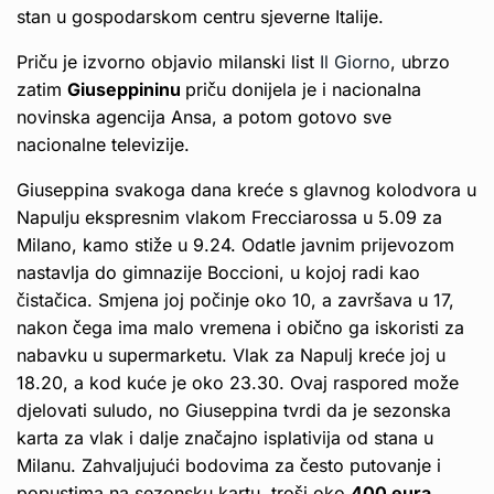
stan u gospodarskom centru sjeverne Italije.
Priču je izvorno objavio milanski list
Il Giorno
, ubrzo
zatim
Giuseppininu
priču donijela je i nacionalna
novinska agencija Ansa, a potom gotovo sve
nacionalne televizije.
Giuseppina svakoga dana kreće s glavnog kolodvora u
Napulju ekspresnim vlakom Frecciarossa u 5.09 za
Milano, kamo stiže u 9.24. Odatle javnim prijevozom
nastavlja do gimnazije Boccioni, u kojoj radi kao
čistačica. Smjena joj počinje oko 10, a završava u 17,
nakon čega ima malo vremena i obično ga iskoristi za
nabavku u supermarketu. Vlak za Napulj kreće joj u
18.20, a kod kuće je oko 23.30. Ovaj raspored može
djelovati suludo, no Giuseppina tvrdi da je sezonska
karta za vlak i dalje značajno isplativija od stana u
Milanu. Zahvaljujući bodovima za često putovanje i
popustima na sezonsku kartu, troši oko
400 eura