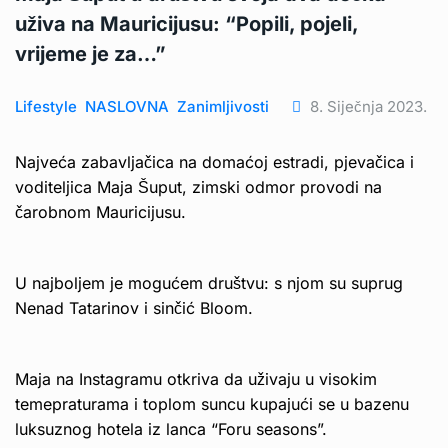
uživa na Mauricijusu: “Popili, pojeli,
vrijeme je za…”
Lifestyle
NASLOVNA
Zanimljivosti
8. Siječnja 2023.
Najveća zabavljačica na domaćoj estradi, pjevačica i
voditeljica Maja Šuput, zimski odmor provodi na
čarobnom Mauricijusu.
U najboljem je mogućem društvu: s njom su suprug
Nenad Tatarinov i sinčić Bloom.
Maja na Instagramu otkriva da uživaju u visokim
temepraturama i toplom suncu kupajući se u bazenu
luksuznog hotela iz lanca “Foru seasons”.