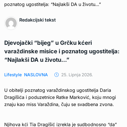
Redakcijski tekst
Djevojački “bijeg” u Grčku kćeri
varaždinske misice i poznatog ugostitelja:
“Najlakši DA u životu…”
Lifestyle
NASLOVNA
25. Lipnja 2026.
U obitelji poznatog varaždinskog ugostitelja Daria
Dragišića i poduzetnice Ratke Marković, koju mnogi
znaju kao miss Varaždina, čuju se svadbena zvona.
Njihova kći Tia Dragišić izrekla je sudbodnosno “da”