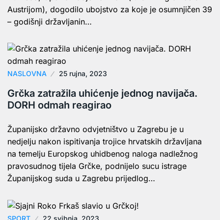
Austrijom), dogodilo ubojstvo za koje je osumnjičen 39
– godišnji državljanin…
NASLOVNA
25 rujna, 2023
Grčka zatražila uhićenje jednog navijača.
DORH odmah reagirao
Županijsko državno odvjetništvo u Zagrebu je u
nedjelju nakon ispitivanja trojice hrvatskih državljana
na temelju Europskog uhidbenog naloga nadležnog
pravosudnog tijela Grčke, podnijelo sucu istrage
Županijskog suda u Zagrebu prijedlog…
SPORT
22 svibnja, 2023