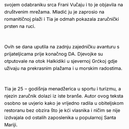
svojem odabraniku srca Frani Vučaju i to je objavila na
društvenim mrežama. Mladić ju je zaprosio na
romanitičnoj plaži i Tia je odmah pokazala zaručnički
prsten na ruci.
Ovih se dana uputila na zadnju zajedničku avanturu s
prijateljicama prije konačnog DA. Djevojke su
otputovale na otok Halkidiki u sjevernoj Grćkoj gdje
uživaju na prekrasnim plažama i u morskim radostima.
Tia je 25 – godišnja menadžerica u sportu i turizmu, a
njezin zaručnik dolazi iz iste branše. Autor ovog teksta
osobno se uvjerio kako je vrijedno radila u obiteljskom
restoranu bez obzira što je kći vlasnika i ničim se nije
izdvajala od ostalih zaposlenika u popularnoj Santa
Mariji.