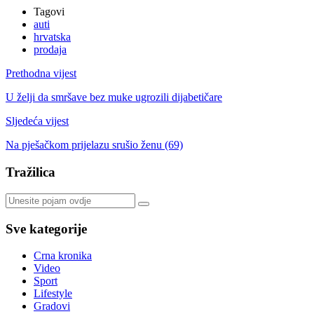
Tagovi
auti
hrvatska
prodaja
Prethodna vijest
U želji da smršave bez muke ugrozili dijabetičare
Sljedeća vijest
Na pješačkom prijelazu srušio ženu (69)
Tražilica
Sve kategorije
Crna kronika
Video
Sport
Lifestyle
Gradovi