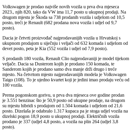
Volkswagen je prodao najviše novih vozila u prva dva mjeseca
2023., njih 820, tako da VW ima 11,7 posto u ukupnoj prodaji. Na
drugom mjestu je Škoda sa 738 prodanih vozila i udjelom od 10,5
posto, treći je Renault (682 prodana nova vozila i udjel od 9,7
posto).
Dacia je četvrti proizvođač najprodavanijih vozila u Hrvatskoj s
ukupnom prodajom u siječnju i veljači od 632 komada i udjelom od
devet posto, peta je Kia (552 vozila i udjel od 7,9 posto).
S prodanih 180 vozila, Renault Clio najprodavaniji je model tijekom
veljače. Dacia sa Dusterom kojih je prodano 150 komada, te
Sanderom kojih je prodano samo dva manje drži drugo i treće
mjesto. Na četvrtom mjesto najprodavanijih modela je Volkswagen
Taigo (108). To je ujedno kvartet koji je jedini imao prodaju veću od
100 vozila.
Prema pogonskom gorivu, u prva dva mjeseca ove godine prodan
je 3.551 benzinac što je 50,9 posto od ukupne prodaje, na drugom
su mjestu hibridi s prodajom od 1.504 komada i udjelom od 21,6
posto. Dizelaša je odabralo 1.317 kupaca pa je stoga udjel vozila na
dizelski pogon 18,9 posto u ukupnoj prodaji. Električnih vozila
prodano je 337 (udjel 4,8 posto, a vozila na plin 264 (udjel 3,8
posto).