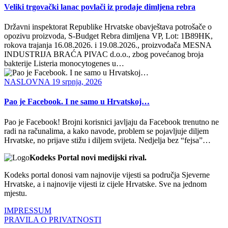
Veliki trgovački lanac povlači iz prodaje dimljena rebra
Državni inspektorat Republike Hrvatske obavještava potrošače o
opozivu proizvoda, S-Budget Rebra dimljena VP, Lot: 1B89HK,
rokova trajanja 16.08.2026. i 19.08.2026., proizvođača MESNA
INDUSTRIJA BRAĆA PIVAC d.o.o., zbog povećanog broja
bakterije Listeria monocytogenes u…
NASLOVNA
19 srpnja, 2026
Pao je Facebook. I ne samo u Hrvatskoj…
Pao je Facebook! Brojni korisnici javljaju da Facebook trenutno ne
radi na računalima, a kako navode, problem se pojavljuje diljem
Hrvatske, no prijave stižu i diljem svijeta. Nedjelja bez “fejsa”…
Kodeks Portal novi medijski rival.
Kodeks portal donosi vam najnovije vijesti sa područja Sjeverne
Hrvatske, a i najnovije vijesti iz cijele Hrvatske. Sve na jednom
mjestu.
IMPRESSUM
PRAVILA O PRIVATNOSTI