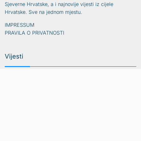
Sjeverne Hrvatske, a i najnovije vijesti iz cijele
Hrvatske. Sve na jednom mjestu.
IMPRESSUM
PRAVILA O PRIVATNOSTI
Vijesti
Naslovna
Crna kronika
Video
Sport
Lifestyle
Gradovi i općine