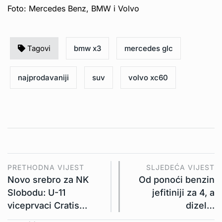
Foto: Mercedes Benz, BMW i Volvo
Tagovi
bmw x3
mercedes glc
najprodavaniji
suv
volvo xc60
PRETHODNA VIJEST
SLJEDEĆA VIJEST
Novo srebro za NK
Od ponoći benzin
Slobodu: U-11
jefitiniji za 4, a
viceprvaci Cratis…
dizel…