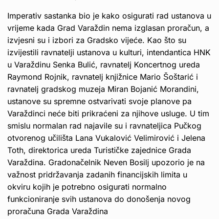
Imperativ sastanka bio je kako osigurati rad ustanova u
vrijeme kada Grad Varaždin nema izglasan proračun, a
izvjesni su i izbori za Gradsko vijeće. Kao što su
izvijestili ravnatelji ustanova u kulturi, intendantica HNK
u Varaždinu Senka Bulić, ravnatelj Koncertnog ureda
Raymond Rojnik, ravnatelj knjižnice Mario Šoštarić i
ravnatelj gradskog muzeja Miran Bojanić Morandini,
ustanove su spremne ostvarivati svoje planove pa
Varaždinci neće biti prikraćeni za njihove usluge. U tim
smislu normalan rad najavile su i ravnateljica Pučkog
otvorenog učilišta Lana Vukalović Velimirović i Jelena
Toth, direktorica ureda Turističke zajednice Grada
Varaždina. Gradonačelnik Neven Bosilj upozorio je na
važnost pridržavanja zadanih financijskih limita u
okviru kojih je potrebno osigurati normalno
funkcioniranje svih ustanova do donošenja novog
proračuna Grada Varaždina