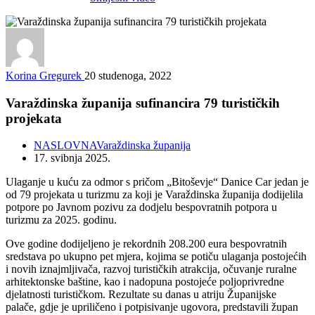
Korina Gregurek
20 studenoga, 2022
Varaždinska županija sufinancira 79 turističkih
projekata
NASLOVNA
Varaždinska županija
17. svibnja 2025.
Ulaganje u kuću za odmor s pričom „Bitoševje“ Danice Car jedan je
od 79 projekata u turizmu za koji je Varaždinska županija dodijelila
potpore po Javnom pozivu za dodjelu bespovratnih potpora u
turizmu za 2025. godinu.
Ove godine dodijeljeno je rekordnih 208.200 eura bespovratnih
sredstava po ukupno pet mjera, kojima se potiču ulaganja postojećih
i novih iznajmljivača, razvoj turističkih atrakcija, očuvanje ruralne
arhitektonske baštine, kao i nadopuna postojeće poljoprivredne
djelatnosti turističkom. Rezultate su danas u atriju Županijske
palače, gdje je upriličeno i potpisivanje ugovora, predstavili župan