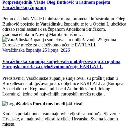
Potpredsjednik Vlade Oleg Butković u radnom posjetu
Varaždinskoj županiji
Potpredsjednik Vlade i ministar mora, prometa i infrastrukture Oleg
Butković posjetio je Varaždinsku županiju te je u Općini Ljubešćica
održao radni sastanak sa županom Anđelkom Stričakom,
gradonačelnikom Novog Marofa Sinišom…
Varaždinska županija
25 lipnja, 2026
Varaždinska županija sudjelovala u obilježavanju 25 godina
Europske mreže za cjeloživotno učenje EARLALL
Predstavnici Varaždinske županije sudjelovali su prošli tjedan u
Bruxellesu na obilježavanju 25. obljetnice EARLALL-a (European
Association of Regional and Local Authorities for Lifelong
Learning), jedne od najvažnijih europskih mreža regija…
Kodeks Portal novi medijski rival.
Kodeks portal donosi vam najnovije vijesti sa područja Sjeverne
Hrvatske, a i najnovije vijesti iz cijele Hrvatske. Sve na jednom
mjestu.