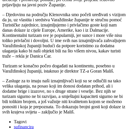
prijavljuju na javni poziv Županije.
– Djedovinu na području Klenovnika smo počeli uređivati s vizijom
da ju, uz vlastita i sredstva Varaždinske županije te stručnu pomoć
Turističke zajednice, iznajmljujemo i privlačimo goste koji nam
danas dolaze iz cijele Europe, Amerike, kao i iz Dalmacije.
Kontinentalni turizam sve je popularniji, jer sunce i more više nisu
toliko privlačni i dovoljni. U ime svih nas iznajmljivača zahvaljujem
Varaždinskoj županiji budući da potpore koristimo za dodatna
ulaganja kako bi naši objekti bili na što višem nivou, kakav turisti
traže – rekla je Danica Car.
Turizam se konačno počeo događati na kontinentu, posebno u
Varaždinskoj županiji, istaknuo je direktor TZ-a Goran Mališ.
– Zasluge za to imaju naši iznajmljivači koji su se odlučili na tako
velika ulaganja, na posao koji im donosi dodatan prihod, ali i
dodatne brige i izazove, no s druge strane i veselje. Bez njih se
turizam sigurno ne bi razvijao, a smještajni kapaciteti sigurno ne bi
bili tolikim brojem, a još važnije niti kvalitetom kojom se možemo
ponositi i koja je prepoznata. To dokazuju brojni gosti koji dolaze iz
svih krajeva svijeta – zaključio je Mališ.
Tagovi
sufinancira