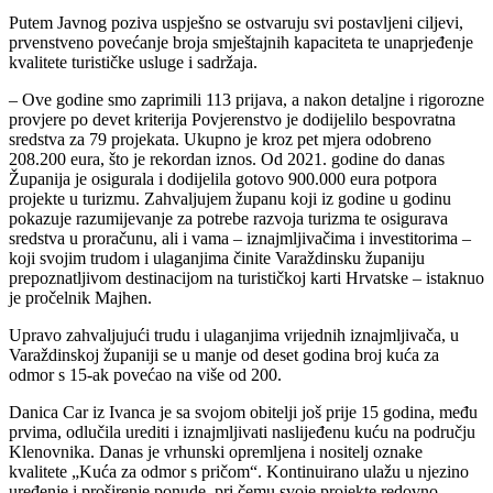
Putem Javnog poziva uspješno se ostvaruju svi postavljeni ciljevi,
prvenstveno povećanje broja smještajnih kapaciteta te unaprjeđenje
kvalitete turističke usluge i sadržaja.
– Ove godine smo zaprimili 113 prijava, a nakon detaljne i rigorozne
provjere po devet kriterija Povjerenstvo je dodijelilo bespovratna
sredstva za 79 projekata. Ukupno je kroz pet mjera odobreno
208.200 eura, što je rekordan iznos. Od 2021. godine do danas
Županija je osigurala i dodijelila gotovo 900.000 eura potpora
projekte u turizmu. Zahvaljujem županu koji iz godine u godinu
pokazuje razumijevanje za potrebe razvoja turizma te osigurava
sredstva u proračunu, ali i vama – iznajmljivačima i investitorima –
koji svojim trudom i ulaganjima činite Varaždinsku županiju
prepoznatljivom destinacijom na turističkoj karti Hrvatske – istaknuo
je pročelnik Majhen.
Upravo zahvaljujući trudu i ulaganjima vrijednih iznajmljivača, u
Varaždinskoj županiji se u manje od deset godina broj kuća za
odmor s 15-ak povećao na više od 200.
Danica Car iz Ivanca je sa svojom obitelji još prije 15 godina, među
prvima, odlučila urediti i iznajmljivati naslijeđenu kuću na području
Klenovnika. Danas je vrhunski opremljena i nositelj oznake
kvalitete „Kuća za odmor s pričom“. Kontinuirano ulažu u njezino
uređenje i proširenje ponude, pri čemu svoje projekte redovno