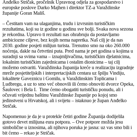
Anđelko Stričak, pročelnik Upravnog odjela za gospodarstvo i
europske poslove Darko Majhen i direktor TZ-a Varaždinske
županije Goran Mališ.
– Čestitam vam na ulaganjima, trudu i izvrsnim turističkim
rezultatima, koji su iz godine u godinu sve bolji. Svaka nova sezona
je rekordna. Upravo ti rezultati nas ohrabruju da postavljamo
ambiciozne ciljeve, bez kojih nema napretka. Naš cilj je da nas
2030. godine posjeti milijun turista. Trenutno smo na oko 260.000
noćenja, dakle na četvrtini puta. Pred nama je pet godina u kojima u
suradnji sa svima vama – iznajmljivačima, turističkim djelatnicima,
lokalnim turističkim zajednicama i ostalim dionicima – taj cilj
možemo ostvariti. Varaždinska županija kreće u realizaciju izgradnje
mreže posjetiteljskih i interpretacijskih centara uz špilju Vindiju,
lokalitete Gaveznicu i Gomilu, u Varaždinskim Toplicama i
Ludbregu, a uz to smo već obnovili ili ćemo obnoviti dvorce Opeka,
Šaulovec i Bela I. Time ćemo obogatiti turističku ponudu, ali i
očuvati vrijednu baštinu Varaždinske županije po kojoj smo
jedinstveni u Hrvatskoj, ali i svijetu – istaknuo je župan Anđelko
Stričak.
Napomenuo je da je u protekle četiri godine Županija dodijelila
gotovo devet milijuna eura potpora. – Ove potpore možda jesu
simbolične u iznosima, ali njihova poruka je jasna: uz vas smo bili i
bit ćemo – rekao je Stričak.