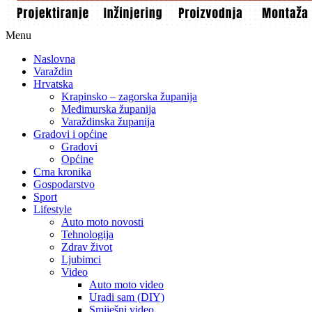
Menu
Naslovna
Varaždin
Hrvatska
Krapinsko – zagorska županija
Međimurska županija
Varaždinska županija
Gradovi i općine
Gradovi
Općine
Crna kronika
Gospodarstvo
Sport
Lifestyle
Auto moto novosti
Tehnologija
Zdrav život
Ljubimci
Video
Auto moto video
Uradi sam (DIY)
Smiješni video