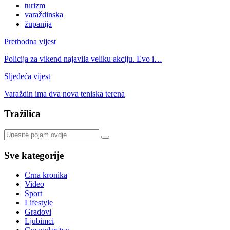
turizm
varaždinska
županija
Prethodna vijest
Policija za vikend najavila veliku akciju. Evo i…
Sljedeća vijest
Varaždin ima dva nova teniska terena
Tražilica
Sve kategorije
Crna kronika
Video
Sport
Lifestyle
Gradovi
Ljubimci