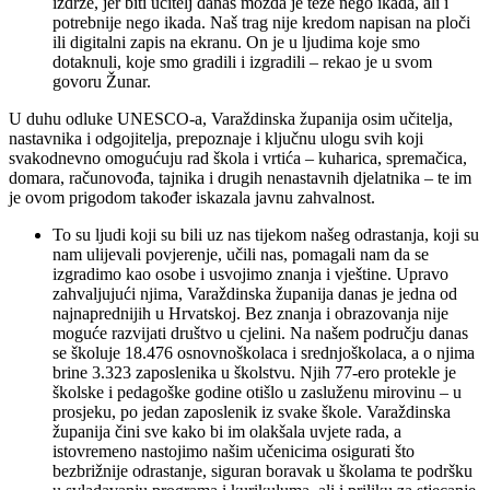
izdrže, jer biti učitelj danas možda je teže nego ikada, ali i
potrebnije nego ikada. Naš trag nije kredom napisan na ploči
ili digitalni zapis na ekranu. On je u ljudima koje smo
dotaknuli, koje smo gradili i izgradili – rekao je u svom
govoru Žunar.
U duhu odluke UNESCO-a, Varaždinska županija osim učitelja,
nastavnika i odgojitelja, prepoznaje i ključnu ulogu svih koji
svakodnevno omogućuju rad škola i vrtića – kuharica, spremačica,
domara, računovođa, tajnika i drugih nenastavnih djelatnika – te im
je ovom prigodom također iskazala javnu zahvalnost.
To su ljudi koji su bili uz nas tijekom našeg odrastanja, koji su
nam ulijevali povjerenje, učili nas, pomagali nam da se
izgradimo kao osobe i usvojimo znanja i vještine. Upravo
zahvaljujući njima, Varaždinska županija danas je jedna od
najnaprednijih u Hrvatskoj. Bez znanja i obrazovanja nije
moguće razvijati društvo u cjelini. Na našem području danas
se školuje 18.476 osnovnoškolaca i srednjoškolaca, a o njima
brine 3.323 zaposlenika u školstvu. Njih 77-ero protekle je
školske i pedagoške godine otišlo u zasluženu mirovinu – u
prosjeku, po jedan zaposlenik iz svake škole. Varaždinska
županija čini sve kako bi im olakšala uvjete rada, a
istovremeno nastojimo našim učenicima osigurati što
bezbrižnije odrastanje, siguran boravak u školama te podršku