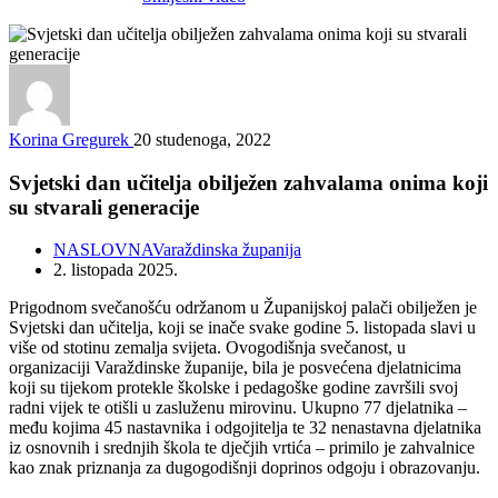
Korina Gregurek
20 studenoga, 2022
Svjetski dan učitelja obilježen zahvalama onima koji
su stvarali generacije
NASLOVNA
Varaždinska županija
2. listopada 2025.
Prigodnom svečanošću održanom u Županijskoj palači obilježen je
Svjetski dan učitelja, koji se inače svake godine 5. listopada slavi u
više od stotinu zemalja svijeta. Ovogodišnja svečanost, u
organizaciji Varaždinske županije, bila je posvećena djelatnicima
koji su tijekom protekle školske i pedagoške godine završili svoj
radni vijek te otišli u zasluženu mirovinu. Ukupno 77 djelatnika –
među kojima 45 nastavnika i odgojitelja te 32 nenastavna djelatnika
iz osnovnih i srednjih škola te dječjih vrtića – primilo je zahvalnice
kao znak priznanja za dugogodišnji doprinos odgoju i obrazovanju.