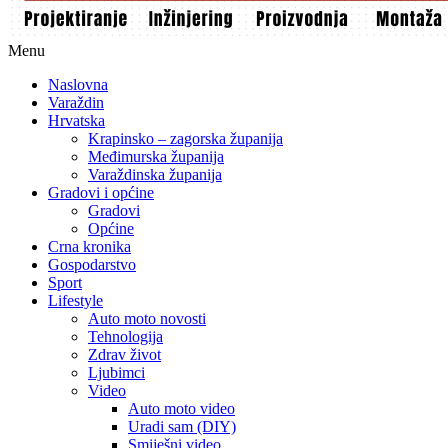
Menu
Naslovna
Varaždin
Hrvatska
Krapinsko – zagorska županija
Međimurska županija
Varaždinska županija
Gradovi i općine
Gradovi
Općine
Crna kronika
Gospodarstvo
Sport
Lifestyle
Auto moto novosti
Tehnologija
Zdrav život
Ljubimci
Video
Auto moto video
Uradi sam (DIY)
Smiješni video