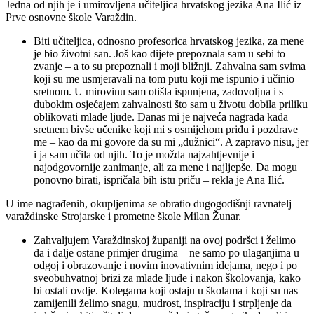
Jedna od njih je i umirovljena učiteljica hrvatskog jezika Ana Ilić iz
Prve osnovne škole Varaždin.
Biti učiteljica, odnosno profesorica hrvatskog jezika, za mene
je bio životni san. Još kao dijete prepoznala sam u sebi to
zvanje – a to su prepoznali i moji bližnji. Zahvalna sam svima
koji su me usmjeravali na tom putu koji me ispunio i učinio
sretnom. U mirovinu sam otišla ispunjena, zadovoljna i s
dubokim osjećajem zahvalnosti što sam u životu dobila priliku
oblikovati mlade ljude. Danas mi je najveća nagrada kada
sretnem bivše učenike koji mi s osmijehom priđu i pozdrave
me – kao da mi govore da su mi „dužnici“. A zapravo nisu, jer
i ja sam učila od njih. To je možda najzahtjevnije i
najodgovornije zanimanje, ali za mene i najljepše. Da mogu
ponovno birati, ispričala bih istu priču – rekla je Ana Ilić.
U ime nagrađenih, okupljenima se obratio dugogodišnji ravnatelj
varaždinske Strojarske i prometne škole Milan Žunar.
Zahvaljujem Varaždinskoj županiji na ovoj podršci i želimo
da i dalje ostane primjer drugima – ne samo po ulaganjima u
odgoj i obrazovanje i novim inovativnim idejama, nego i po
sveobuhvatnoj brizi za mlade ljude i nakon školovanja, kako
bi ostali ovdje. Kolegama koji ostaju u školama i koji su nas
zamijenili želimo snagu, mudrost, inspiraciju i strpljenje da