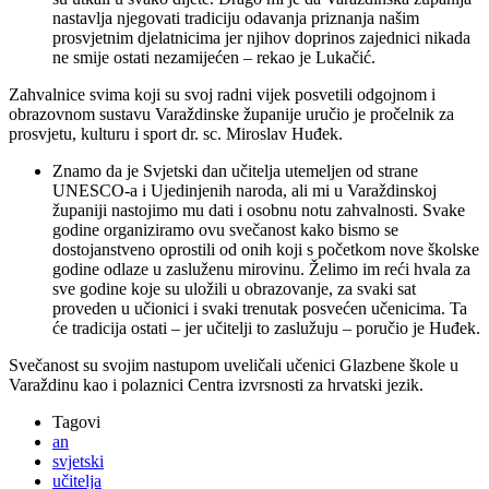
nastavlja njegovati tradiciju odavanja priznanja našim
prosvjetnim djelatnicima jer njihov doprinos zajednici nikada
ne smije ostati nezamijećen – rekao je Lukačić.
Zahvalnice svima koji su svoj radni vijek posvetili odgojnom i
obrazovnom sustavu Varaždinske županije uručio je pročelnik za
prosvjetu, kulturu i sport dr. sc. Miroslav Huđek.
Znamo da je Svjetski dan učitelja utemeljen od strane
UNESCO-a i Ujedinjenih naroda, ali mi u Varaždinskoj
županiji nastojimo mu dati i osobnu notu zahvalnosti. Svake
godine organiziramo ovu svečanost kako bismo se
dostojanstveno oprostili od onih koji s početkom nove školske
godine odlaze u zasluženu mirovinu. Želimo im reći hvala za
sve godine koje su uložili u obrazovanje, za svaki sat
proveden u učionici i svaki trenutak posvećen učenicima. Ta
će tradicija ostati – jer učitelji to zaslužuju – poručio je Huđek.
Svečanost su svojim nastupom uveličali učenici Glazbene škole u
Varaždinu kao i polaznici Centra izvrsnosti za hrvatski jezik.
Tagovi
an
svjetski
učitelja