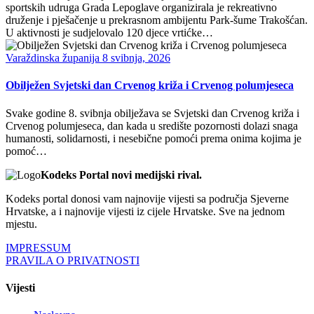
sportskih udruga Grada Lepoglave organizirala je rekreativno
druženje i pješačenje u prekrasnom ambijentu Park-šume Trakošćan.
U aktivnosti je sudjelovalo 120 djece vrtićke…
Varaždinska županija
8 svibnja, 2026
Obilježen Svjetski dan Crvenog križa i Crvenog polumjeseca
Svake godine 8. svibnja obilježava se Svjetski dan Crvenog križa i
Crvenog polumjeseca, dan kada u središte pozornosti dolazi snaga
humanosti, solidarnosti, i nesebične pomoći prema onima kojima je
pomoć…
Kodeks Portal novi medijski rival.
Kodeks portal donosi vam najnovije vijesti sa područja Sjeverne
Hrvatske, a i najnovije vijesti iz cijele Hrvatske. Sve na jednom
mjestu.
IMPRESSUM
PRAVILA O PRIVATNOSTI
Vijesti