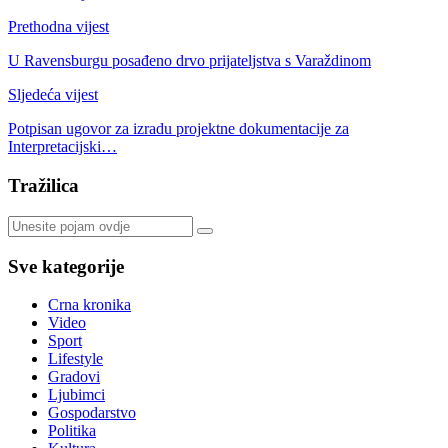
Prethodna vijest
U Ravensburgu posađeno drvo prijateljstva s Varaždinom
Sljedeća vijest
Potpisan ugovor za izradu projektne dokumentacije za
Interpretacijski…
Tražilica
Sve kategorije
Crna kronika
Video
Sport
Lifestyle
Gradovi
Ljubimci
Gospodarstvo
Politika