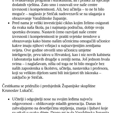
u svladavanju programa i kurikuluma, ali i priliku za stjecanje
dodatnih vještina. Zato smo i osnovali sve naše centre
izvrsnosti i kompetentnosti. Ali, bez učitelja – to ne bi bilo
moguće – naglasio je Stričak nadovezavši se na ulaganja u
obrazovanje Varaždinske županije.
Pred nama je veliki investicijski ciklus kojim želimo osigurati
da svaka naša škola, pa i najmanja područna, dobije svoju
sportsku dvoranu. Nastavit ćemo razvijati naše centre
izvrsnosti i kompetentnosti te pratiti svjetske trendove u
obrazovanju kako bismo našim učenicima omogućili učionice
kakve imaju njihovi vršnjaci u najrazvijenijim zemljama
svijeta. Ove godine otvorili smo učionicu umjetne
inteligencije, prvu takvu u Hrvatskoj, kao i niz novih kabineta
i laboratorija kakvih drugdje u zemlji nema. Još jednom hvala
svima – i naglašavam, ništa od toga ne bi bilo moguće bez
naših zaposlenika u školstvu, učitelja, nastavnika i profesora,
koji su velikim dijelom sami bili inicijatori tih iskoraka –
zaključio je Stričak.
Čestitkama se pridružio i predsjednik Županijske skupštine
Krunoslav Lukačić.
Učitelji i odgojitelji nose na svojim leđima najveću
odgovornost – oblikovanje mladih generacija. Danas im
zahvaljujemo na desetljećima strpljenja, znanja i ljubavi koje
su utkali u svako dijete. Drago mi je da Varaždinska županija