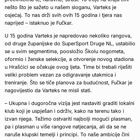
nešto što je sažeto u našem sloganu, Varteks je
osjećaj. To nas drži svih ovih 15 godina i tjera nas
naprijed – istaknuo je Fučkar.
U 15 godina Varteks je napredovao nekoliko rangova,
od druge županijske do SuperSport Druge NL, ustabilio
se u svim segmentima, poosložio Školu nogometa,
oformio i ženske selekcije, a otvorenje novog stadiona
u Hrašćici se očekuje ovog ljeta. Time bi trebali riješiti
veliki problem vezan za odigravanje utakmica i
treniranje. Što se tiče planova za budućnost, Fučkar je
nagovijestio da Varteks ne misli stati.
– Ukupna i dugoročna vizija jest nastaviti graditi lokalni
klub koji je uspješan i održiv, kako na terenu tako i
izvan njega. Težimo ostvariti najbolji mogući plasman,
pa i plasman u više rangove natjecanja, ali da se ne
naruše klupski temelji i principi. To naše ambicije čini