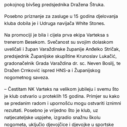
pokojnog bivšeg predsjednika Dražena Štruka.
Posebno priznanje za zasluge u 15 godina djelovanja
kluba dobila je i Udruga navijača White Stones.
Na promociji je bila i cijela prva ekipa Varteksa s
trenerom Besekom. Svečanost su svojim dolaskom
uveličali i župan Varaždinske županije Anđelko Stričak,
predsjednik Županijske skupštine Krunoslav Lukačić,
gradonačelnik Grada Varaždina dr. sc. Neven Bosilj, te
Dražen Crnković ispred HNS-a i Županijskog
nogometnog saveza.
– Čestitam NK Varteks na velikom jubileju i svemu što
je klub ostvario u proteklih 15 godina. Primjer su kako
se predanim radom i upornošću mogu ostvariti iznimni
rezultati. Posebno je vrijedno što je klub, uz
natjecateljske uspjehe, izgradio snažnu školu
nogometa, uključio djevojčice i djevojke u sportske