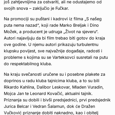
još zahtjevnijima za ostvariti, ali ne odustajemo od
svojih snova – zaključio je Fučkar.
Na promociji su puštani i kadrovi iz filma „S našeg
puta nema nazad“, koji rade Marko Breljak i Dino
Možek, a producent je udruga „Život na sjeveru“.
Autori najavljuju da bi film trebao biti gotov do kraja
ove godine. U njemu autori prikazuju turbulentnu
klupsku povijest, sve najvažnije događaje, radosti i
probleme s kojima su se Varteksovci susretali na putu
do respektabilnog kluba.
Na kraju svečanosti uručene su i posebne plakete za
doprinos u radu kluba tajnicima kluba, a to su bili
Rikardo Kahlina, Dalibor Leskovar, Mladen Vuradin,
Mojca Jan te Leonard Kovačić, aktualni tajnik.
Priznanja su dobili i bivši predsjednici, prvi predsjednik
Jurica Belcar i Vedran Šalamun, dok će Dražen
Vučković priznanje dobiti naknadno, kao i obitelj