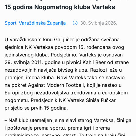
15 godina Nogometnog kluba Varteks
Sport
Varaždinska Županija
30. Svibnja 2026.
U varaždinskom kinu Gaj jučer je održana svečana
sjednica NK Varteksa povodom 15. rođendana ovog
jedinstvenog kluba. Podsjetimo, Varteks je osnovan
29. svibnja 2011. godine u pivnici Kahli Beer od strane
nezadovoljnih navijača bivšeg kluba. Razlozi leže u
promjeni imena kluba. Novi Varteks tako se nastavio
na pokret Against Modern Football, koji je nastao u
Europi zbog nezadovoljstva trendovima u europskom
nogometu. Predsjednik NK Varteks Siniša Fučkar
prisjetio se prvih 15 godina.
– Naš klub utemeljen je na slavi starog Varteksa, čini ga
i poštovanje prema sportu, prema igri i prema
protivnicima te, naravno, strast. To troje na kraju čini