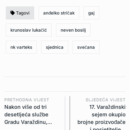
Tagovi
anđelko stričak
gaj
krunoslav lukačić
neven bosilj
nk varteks
sjednica
svečana
PRETHODNA VIJEST
SLJEDEĆA VIJEST
Nakon više od tri
17. Varaždinski
desetljeća službe
sejem okupio
Gradu Varaždinu,…
brojne proizvođače
i posjetitelje…