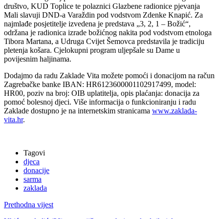
društvo, KUD Toplice te polaznici Glazbene radionice pjevanja
Mali slavuji DND-a Varaždin pod vodstvom Zdenke Knapić. Za
najmlađe posjetitelje izvedena je predstava „3, 2, 1 – Božić“,
održana je radionica izrade božićnog nakita pod vodstvom etnologa
Tibora Martana, a Udruga Cvijet Šemovca predstavila je tradiciju
pletenja košara. Cjelokupni program uljepšale su Dame u
povijesnim haljinama.
Dodajmo da radu Zaklade Vita možete pomoći i donacijom na račun
Zagrebačke banke IBAN: HR6123600001102917499, model:
HR00, poziv na broj: OIB uplatitelja, opis plaćanja: donacija za
pomoć bolesnoj djeci. Više informacija o funkcioniranju i radu
Zaklade dostupno je na internetskim stranicama
www.zaklada-
vita.hr
.
Tagovi
djeca
donacije
sarma
zaklada
Prethodna vijest