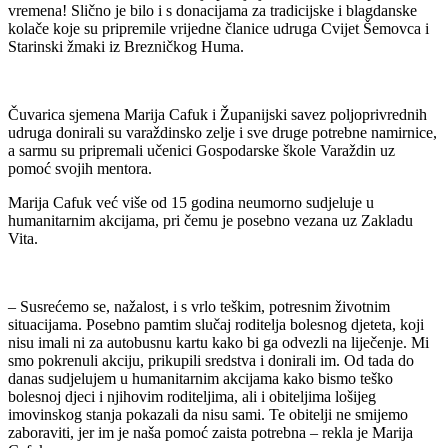
vremena! Slično je bilo i s donacijama za tradicijske i blagdanske
kolače koje su pripremile vrijedne članice udruga Cvijet Šemovca i
Starinski žmaki iz Brezničkog Huma.
Čuvarica sjemena Marija Cafuk i Županijski savez poljoprivrednih
udruga donirali su varaždinsko zelje i sve druge potrebne namirnice,
a sarmu su pripremali učenici Gospodarske škole Varaždin uz
pomoć svojih mentora.
Marija Cafuk već više od 15 godina neumorno sudjeluje u
humanitarnim akcijama, pri čemu je posebno vezana uz Zakladu
Vita.
– Susrećemo se, nažalost, i s vrlo teškim, potresnim životnim
situacijama. Posebno pamtim slučaj roditelja bolesnog djeteta, koji
nisu imali ni za autobusnu kartu kako bi ga odvezli na liječenje. Mi
smo pokrenuli akciju, prikupili sredstva i donirali im. Od tada do
danas sudjelujem u humanitarnim akcijama kako bismo teško
bolesnoj djeci i njihovim roditeljima, ali i obiteljima lošijeg
imovinskog stanja pokazali da nisu sami. Te obitelji ne smijemo
zaboraviti, jer im je naša pomoć zaista potrebna – rekla je Marija