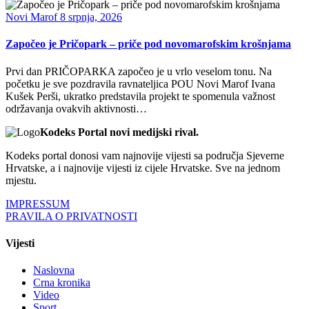
Novi Marof
8 srpnja, 2026
Započeo je Pričopark – priče pod novomarofskim krošnjama
Prvi dan PRIČOPARKA započeo je u vrlo veselom tonu. Na
početku je sve pozdravila ravnateljica POU Novi Marof Ivana
Kušek Perši, ukratko predstavila projekt te spomenula važnost
održavanja ovakvih aktivnosti…
Kodeks Portal novi medijski rival.
Kodeks portal donosi vam najnovije vijesti sa područja Sjeverne
Hrvatske, a i najnovije vijesti iz cijele Hrvatske. Sve na jednom
mjestu.
IMPRESSUM
PRAVILA O PRIVATNOSTI
Vijesti
Naslovna
Crna kronika
Video
Sport