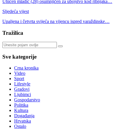
Uhićen mladić (28) osumnjičen za ubojstvo kod ribnjaka…
Sljedeća vijest
Upaljena i četvrta svijeća na vijencu ispred varaždinske…
Tražilica
Sve kategorije
Crna kronika
Video
Sport
Lifestyle
Gradovi
Ljubimci
Gospodarstvo
Politika
Kultura
Događanja
Hrvatska
Ostalo