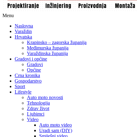
Menu
Naslovna
Varaždin
Hrvatska
Krapinsko – zagorska županija
Međimurska županija
Varaždinska županija
Gradovi i općine
Gradovi
Općine
Crna kronika
Gospodarstvo
Sport
Lifestyle
Auto moto novosti
Tehnologija
Zdrav život
Ljubimci
Video
Auto moto video
Uradi sam (DIY)
Smiješni video