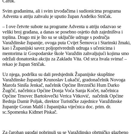
Cafuk.
Svim građanima, ali i svim izvođačima i sudionicima programa
Adventa u atriju zahvalu je uputio župan Anđelko Stričak.
– I ove četvrte subote na programe Adventa u atriju odazvao se
veliki broj građana, a danas se posebno osjetio duh zajedništva i
toplina. Drago mi je što su se uključile udruge s područja
Varaždinske županije, ovoga puta Cvijet Šemovca i Starinski žmaki,
kao i Županijski savez poljoprivrednih udruga s učenicima i
mentorima iz Gospodarske škole Varaždin zahvaljujući kojima smo
održali donatorsku akciju za Zakladu Vita. Od srca hvala svima! –
rekao je župan Stričak.
Uz njega, podršku su dali predsjednik Županijske skupštine
Varaždinske županije Krunoslav Lukačić, gradonačelnik Novoga
Marofa Siniša Jenkač, načelnik Općine Breznički Hum Darko
Žugčić, načelnica Općine Donja Voća Sanja Kočet, načelnica
Općine Trnovec Bartolovečki Verica Vitković, načelnik Općine
Bednja Damir Poljak, direktor Turističke zajednice Varaždinske
županije Goran Mališ i županijska vijećnica doc. prim. dr.
sc.Spomenka Kiđmet Piskač.
Za čaroban ugođaj pobrinuli su se Varaždinsko obrtničko glazbeno