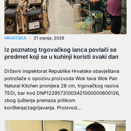
HRVATSKA
21 srpnja, 2026
Iz poznatog trgovačkog lanca povlači se
predmet koji se u kuhinji koristi svaki dan
Državni inspektorat Republike Hrvatske obavještava
potrošače o opozivu proizvoda Wok tava Wok Pan
Natural Kitchen promjera 28 cm, trgovačkog naziva
TEDi, bar kod DNP12295731003421000000800126,
zbog ljuštenja premaza prilikom
korištenja/zagrijavanja. Proizvod…