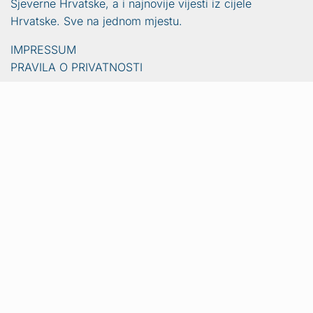
Sjeverne Hrvatske, a i najnovije vijesti iz cijele
Hrvatske. Sve na jednom mjestu.
IMPRESSUM
PRAVILA O PRIVATNOSTI
Vijesti
Naslovna
Crna kronika
Video
Sport
Lifestyle
Gradovi i općine
Ljubimci