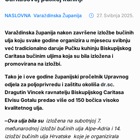
NASLOVNA
Varaždinska Županija
27. Svibnja 2025.
Varaždinska županija nakon završene izložbe bučinih
ulja koju svake godine organizira u mjesecu svibnju
već tradicionalno daruje Pučku kuhinju Biskupijskog
Caritasa bučinim uljima koja su bila izložena i
promovirana na izložbi.
Tako je i ove godine županijski pročelnik Upravnog
odjela za poljoprivredu i zaštitu okoliša
dr.sc
.
Dragutin Vincek ravnatelju Biskupijskog Caritasa
Elvisu Gotalu predao više od 150 bočica visoko
kvalitetnog ulja.
–
Ova ulja bila su
izložena na subotnjoj 7.
međunarodnoj izložbi bučinih ulja Alpe-Adria i 14.
izložbi bučinih ulja Hrvatske
koje je organizirala