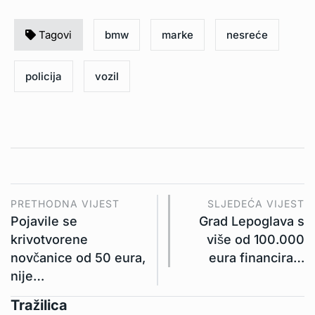
Tagovi
bmw
marke
nesreće
policija
vozil
PRETHODNA VIJEST
SLJEDEĆA VIJEST
Pojavile se
Grad Lepoglava s
krivotvorene
više od 100.000
novčanice od 50 eura,
eura financira…
nije…
Tražilica