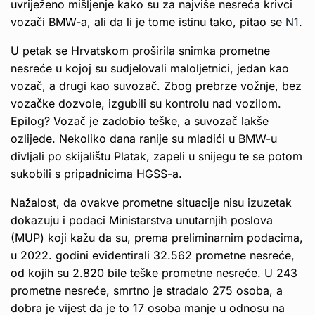
uvriježeno mišljenje kako su za najviše nesreća krivci
vozači BMW-a, ali da li je tome istinu tako, pitao se
N1
.
U petak se Hrvatskom proširila snimka prometne
nesreće u kojoj su sudjelovali maloljetnici, jedan kao
vozač, a drugi kao suvozač. Zbog prebrze vožnje, bez
vozačke dozvole, izgubili su kontrolu nad vozilom.
Epilog? Vozač je zadobio teške, a suvozač lakše
ozlijede. Nekoliko dana ranije su mladići u BMW-u
divljali po skijalištu Platak, zapeli u snijegu te se potom
sukobili s pripadnicima HGSS-a.
Nažalost, da ovakve prometne situacije nisu izuzetak
dokazuju i podaci Ministarstva unutarnjih poslova
(MUP) koji kažu da su, prema preliminarnim podacima,
u 2022. godini evidentirali 32.562 prometne nesreće,
od kojih su 2.820 bile teške prometne nesreće. U 243
prometne nesreće, smrtno je stradalo 275 osoba, a
dobra je vijest da je to 17 osoba manje u odnosu na