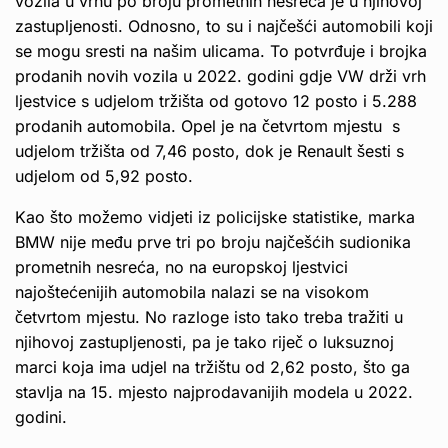
vozila u vrhu po broju prometnih nesreća je u njihovoj
zastupljenosti. Odnosno, to su i najčešći automobili koji
se mogu sresti na našim ulicama. To potvrđuje i brojka
prodanih novih vozila u 2022. godini gdje VW drži vrh
ljestvice s udjelom tržišta od gotovo 12 posto i 5.288
prodanih automobila. Opel je na četvrtom mjestu s
udjelom tržišta od 7,46 posto, dok je Renault šesti s
udjelom od 5,92 posto.
Kao što možemo vidjeti iz policijske statistike, marka
BMW nije među prve tri po broju najčešćih sudionika
prometnih nesreća, no na europskoj ljestvici
najoštećenijih automobila nalazi se na visokom
četvrtom mjestu. No razloge isto tako treba tražiti u
njihovoj zastupljenosti, pa je tako riječ o luksuznoj
marci koja ima udjel na tržištu od 2,62 posto, što ga
stavlja na 15. mjesto najprodavanijih modela u 2022.
godini.