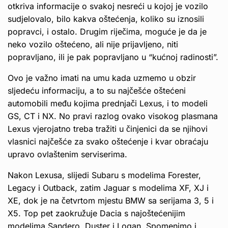
otkriva informacije o svakoj nesreći u kojoj je vozilo
sudjelovalo, bilo kakva oštećenja, koliko su iznosili
popravci, i ostalo. Drugim riječima, moguće je da je
neko vozilo oštećeno, ali nije prijavljeno, niti
popravljano, ili je pak popravljano u “kućnoj radinosti”.
Ovo je važno imati na umu kada uzmemo u obzir
sljedeću informaciju, a to su najčešće oštećeni
automobili među kojima prednjači Lexus, i to modeli
GS, CT i NX. No pravi razlog ovako visokog plasmana
Lexus vjerojatno treba tražiti u činjenici da se njihovi
vlasnici najčešće za svako oštećenje i kvar obraćaju
upravo ovlaštenim serviserima.
Nakon Lexusa, slijedi Subaru s modelima Forester,
Legacy i Outback, zatim Jaguar s modelima XF, XJ i
XE, dok je na četvrtom mjestu BMW sa serijama 3, 5 i
X5. Top pet zaokružuje Dacia s najoštećenijim
modelima Sandero, Duster i Logan. Spomenimo i