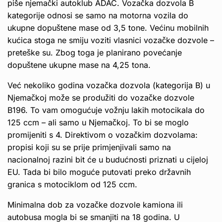
piše njemački autoklub ADAC. Vozačka dozvola B
kategorije odnosi se samo na motorna vozila do
ukupne dopuštene mase od 3,5 tone. Većinu mobilnih
kućica stoga ne smiju voziti vlasnici vozačke dozvole –
preteške su. Zbog toga je planirano povećanje
dopuštene ukupne mase na 4,25 tona.
Već nekoliko godina vozačka dozvola (kategorija B) u
Njemačkoj može se produžiti do vozačke dozvole
B196. To vam omogućuje vožnju lakih motocikala do
125 ccm – ali samo u Njemačkoj. To bi se moglo
promijeniti s 4. Direktivom o vozačkim dozvolama:
propisi koji su se prije primjenjivali samo na
nacionalnoj razini bit će u budućnosti priznati u cijeloj
EU. Tada bi bilo moguće putovati preko državnih
granica s motociklom od 125 ccm.
Minimalna dob za vozačke dozvole kamiona ili
autobusa mogla bi se smanjiti na 18 godina. U