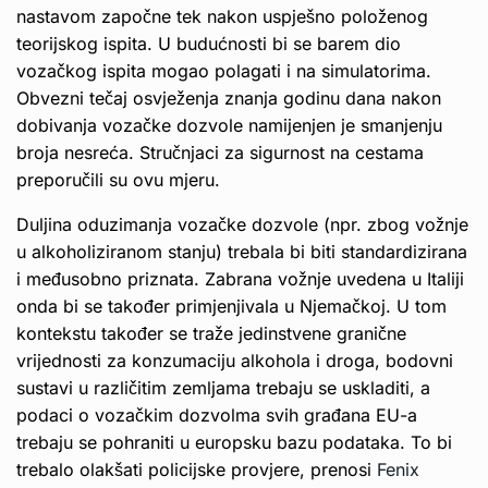
nastavom započne tek nakon uspješno položenog
teorijskog ispita. U budućnosti bi se barem dio
vozačkog ispita mogao polagati i na simulatorima.
Obvezni tečaj osvježenja znanja godinu dana nakon
dobivanja vozačke dozvole namijenjen je smanjenju
broja nesreća. Stručnjaci za sigurnost na cestama
preporučili su ovu mjeru.
Duljina oduzimanja vozačke dozvole (npr. zbog vožnje
u alkoholiziranom stanju) trebala bi biti standardizirana
i međusobno priznata. Zabrana vožnje uvedena u Italiji
onda bi se također primjenjivala u Njemačkoj. U tom
kontekstu također se traže jedinstvene granične
vrijednosti za konzumaciju alkohola i droga, bodovni
sustavi u različitim zemljama trebaju se uskladiti, a
podaci o vozačkim dozvolma svih građana EU-a
trebaju se pohraniti u europsku bazu podataka. To bi
trebalo olakšati policijske provjere, prenosi
Fenix