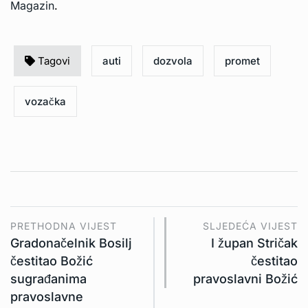
Magazin
.
Tagovi
auti
dozvola
promet
vozačka
PRETHODNA VIJEST
SLJEDEĆA VIJEST
Gradonačelnik Bosilj
I župan Stričak
čestitao Božić
čestitao
sugrađanima
pravoslavni Božić
pravoslavne