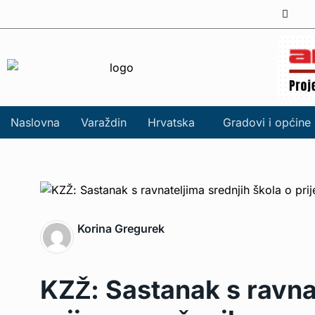
Naslovna
Varaždin
Hrvatska
Gradovi i općine
Korina Gregurek
KZŽ: Sastanak s ravnat