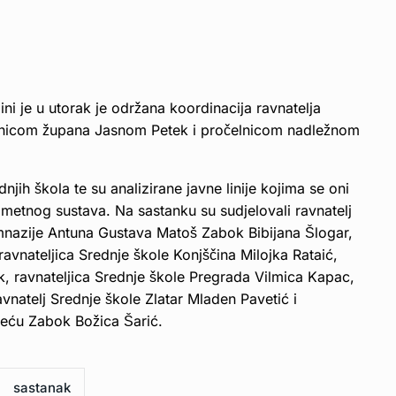
i je u utorak je održana koordinacija ravnatelja
enicom župana Jasnom Petek i pročelnicom nadležnom
njih škola te su analizirane javne linije kojima se oni
rometnog sustava. Na sastanku su sudjelovali ravnatelj
Gimnazije Antuna Gustava Matoš Zabok Bibijana Šlogar,
avnateljica Srednje škole Konjščina Milojka Rataić,
ak, ravnateljica Srednje škole Pregrada Vilmica Kapac,
vnatelj Srednje škole Zlatar Mladen Pavetić i
djeću Zabok Božica Šarić.
sastanak