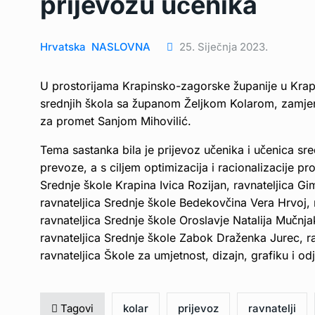
prijevozu učenika
Hrvatska
NASLOVNA
25. Siječnja 2023.
U prostorijama Krapinsko-zagorske županije u Krapin
srednjih škola sa županom Željkom Kolarom, zamj
za promet Sanjom Mihovilić.
Tema sastanka bila je prijevoz učenika i učenica sred
prevoze, a s ciljem optimizacija i racionalizacije p
Srednje škole Krapina Ivica Rozijan, ravnateljica 
ravnateljica Srednje škole Bedekovčina Vera Hrvoj, r
ravnateljica Srednje škole Oroslavje Natalija Mučnj
ravnateljica Srednje škole Zabok Draženka Jurec, ra
ravnateljica Škole za umjetnost, dizajn, grafiku i o
Tagovi
kolar
prijevoz
ravnatelji