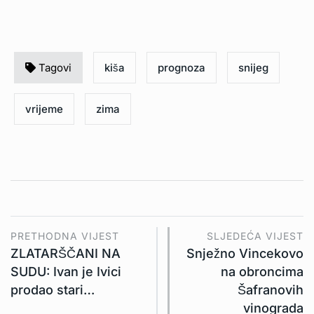
Tagovi
kiša
prognoza
snijeg
vrijeme
zima
PRETHODNA VIJEST
SLJEDEĆA VIJEST
ZLATARŠČANI NA
Snježno Vincekovo
SUDU: Ivan je Ivici
na obroncima
prodao stari…
Šafranovih
vinograda