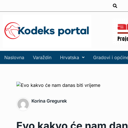
Naslovna
Varaždin
Hrvatska
Gradovi i općin
Korina Gregurek
Evo kakvo će nam dana