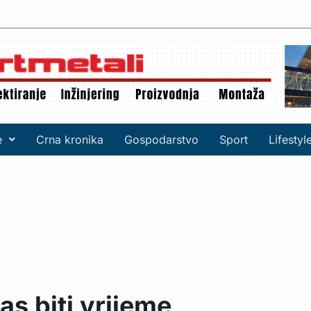
e
Crna kronika
Gospodarstvo
Sport
Lifestyl
s biti vrijeme