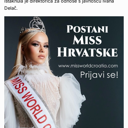
istaknula je direktorica za odnose s javnošću Ivana
Delač.