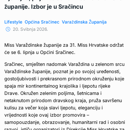
županije. Izbor je u Sračincu
Lifestyle
Općina Sračinec
Varaždinska Županija
20. Svibnja 2026.
Miss Varaždinske županije za 31. Miss Hrvatske održat
će se 6. lipnja u Općini Sračinec.
Sračinec, smješten nadomak Varaždina u zelenom srcu
Varaždinske županije, poznat je po svojoj uređenosti,
gostoljubivosti i prekrasnom prirodnom okruženju koje
spaja mir kontinentalnog krajolika i ljepotu rijeke
Drave. Okružen zelenim poljima, šetnicama i
netaknutom prirodom dravskog kraja, pruža savršenu
kulisu za večer koja slavi ljepotu, eleganciju i
vrijednosti koje ovaj izbor promovira –
samopouzdanje, obrazovanje, humanitarni rad i osobni
razvoj, ističu organizatori iz Direkcije Miss Hrvatske za