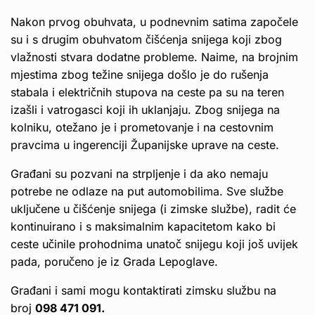
Nakon prvog obuhvata, u podnevnim satima započele
su i s drugim obuhvatom čišćenja snijega koji zbog
vlažnosti stvara dodatne probleme. Naime, na brojnim
mjestima zbog težine snijega došlo je do rušenja
stabala i električnih stupova na ceste pa su na teren
izašli i vatrogasci koji ih uklanjaju. Zbog snijega na
kolniku, otežano je i prometovanje i na cestovnim
pravcima u ingerenciji Županijske uprave na ceste.
Građani su pozvani na strpljenje i da ako nemaju
potrebe ne odlaze na put automobilima. Sve službe
uključene u čišćenje snijega (i zimske službe), radit će
kontinuirano i s maksimalnim kapacitetom kako bi
ceste učinile prohodnima unatoč snijegu koji još uvijek
pada, poručeno je iz Grada Lepoglave.
Građani i sami mogu kontaktirati zimsku službu na
broj
098 471 091.