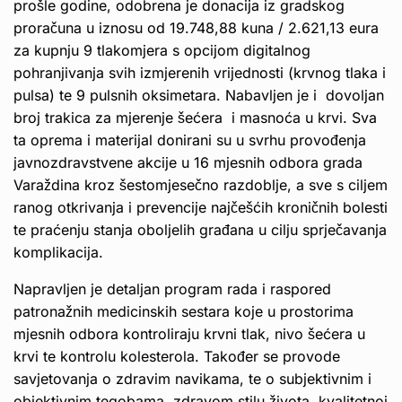
prošle godine, odobrena je donacija iz gradskog
proračuna u iznosu od 19.748,88 kuna / 2.621,13 eura
za kupnju 9 tlakomjera s opcijom digitalnog
pohranjivanja svih izmjerenih vrijednosti (krvnog tlaka i
pulsa) te 9 pulsnih oksimetara. Nabavljen je i dovoljan
broj trakica za mjerenje šećera i masnoća u krvi. Sva
ta oprema i materijal donirani su u svrhu provođenja
javnozdravstvene akcije u 16 mjesnih odbora grada
Varaždina kroz šestomjesečno razdoblje, a sve s ciljem
ranog otkrivanja i prevencije najčešćih kroničnih bolesti
te praćenju stanja oboljelih građana u cilju sprječavanja
komplikacija.
Napravljen je detaljan program rada i raspored
patronažnih medicinskih sestara koje u prostorima
mjesnih odbora kontroliraju krvni tlak, nivo šećera u
krvi te kontrolu kolesterola. Također se provode
savjetovanja o zdravim navikama, te o subjektivnim i
objektivnim tegobama, zdravom stilu života, kvalitetnoj