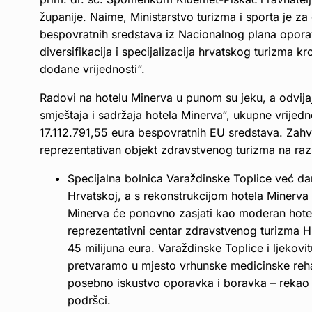
županije. Naime, Ministarstvo turizma i sporta je za
bespovratnih sredstava iz Nacionalnog plana opora
diversifikacija i specijalizacija hrvatskog turizma k
dodane vrijednosti“.
Radovi na hotelu Minerva u punom su jeku, a odvijaj
smještaja i sadržaja hotela Minerva“, ukupne vrijedn
17.112.791,55 eura bespovratnih EU sredstava. Zahva
reprezentativan objekt zdravstvenog turizma na raz
Specijalna bolnica Varaždinske Toplice već da
Hrvatskoj, a s rekonstrukcijom hotela Minerva
Minerva će ponovno zasjati kao moderan hotel 
reprezentativni centar zdravstvenog turizma H
45 milijuna eura.
Varaždinske Toplice i ljekovi
pretvaramo u mjesto vrhunske medicinske rehabil
posebno iskustvo oporavka i boravka
– rekao 
podršci.