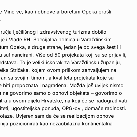
ve Minerve, kao i obnove arboretum Opeka prošli
.
ručja lječilišnog i zdravstvenog turizma dobilo
e i Vlade RH. Specijalna bolnica u Varaždinskim
tum Opeka, s druge strane, jedan je od svega šest ili
 sufinancirani. Više od 50 projekata koji su se prijavili,
edstava. To je veliki iskorak za Varaždinsku županiju,
ka Stričaka, kojem ovom prilikom zahvaljujem na
ran sa svojim timom, a kvaliteta projekata koje su
 je biti prepoznata i nagrađena. Možda još uvijek nismo
vdje ne govorimo samo o obnovi objekata – govorimo o
tra u ovom dijelu Hrvatske, na koji će se nadograđivati
citeti, ugostiteljska ponuda, OPG-ovi, domaće radinosti.
dolaze. Uvjeren sam da će se realizacijom obnove
ija pozicionirati kao nezaobilazna kontinentalna