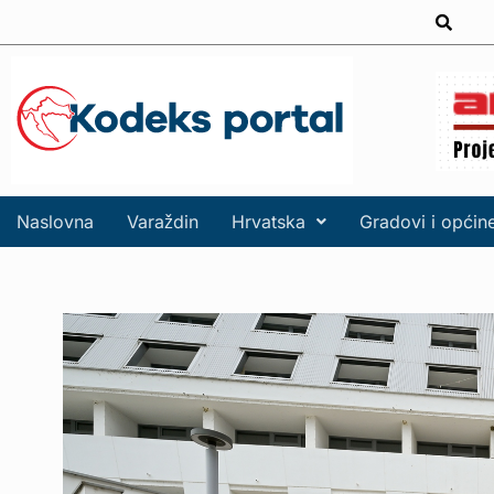
Naslovna
Varaždin
Hrvatska
Gradovi i općin