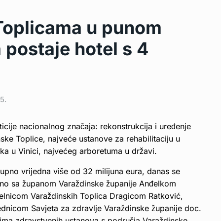
Toplicama u punom
postaje hotel s 4
5.
sticije nacionalnog značaja: rekonstrukcija i uređenje
ske Toplice, najveće ustanove za rehabilitaciju u
ka u Vinici, najvećeg arboretuma u državi.
upno vrijedna više od 32 milijuna eura, danas se
jedno sa županom Varaždinske županije Anđelkom
elnicom Varaždinskih Toplica Dragicom Ratković,
nicom Savjeta za zdravlje Varaždinske županije doc.
jima zdravstvenih ustanova s područja Varaždinske