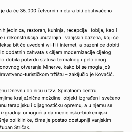
o je da će 35.000 četvornih metara biti obuhvaćeno
ih jedinica, restoran, kuhinja, recepcija i lobija, kao i
 i rekonstrukcija unutarnjih i vanjskih bazena, koji će
eksa bit će uvedeni wi-fi i internet, a bazeni će dobiti
niz dodatnih zahvata s ciljem modernizacije cijelog
no dobila potvrdu statusa termalnog i peloidnog
n ponovnog otvaranja Minerve, kako bi se mogla još
vstveno-turističkom tržištu – zaključio je Kovačić.
eđenu Dnevnu bolnicu u tzv. Spinalnom centru,
enjima kralježnične moždine, objekt izgrađen i svečano
u terapijsku i dijagnostičku opremu, a u njemu se
va izgradnja omogućila da medicinsko-biokemijski
šnje poliklinike, čime je postao dostupniji vanjskim
 župan Stričak.