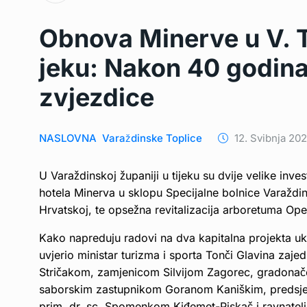
Obnova Minerve u V. 
jeku: Nakon 40 godina 
zvjezdice
NASLOVNA
Varaždinske Toplice
12. Svibnja 202
U Varaždinskoj županiji u tijeku su dvije velike inve
hotela Minerva u sklopu Specijalne bolnice Varaždin
Hrvatskoj, te opsežna revitalizacija arboretuma Ope
Kako napreduju radovi na dva kapitalna projekta uk
uvjerio ministar turizma i sporta Tonči Glavina za
Stričakom, zamjenicom Silvijom Zagorec, gradonač
saborskim zastupnikom Goranom Kaniškim, predsjed
prim. dr. sc. Spomenkom Kiđemet-Piskač i ravnatel