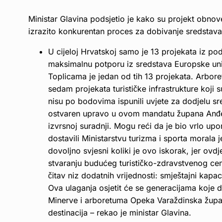
Ministar Glavina podsjetio je kako su projekt obno
izrazito konkurentan proces za dobivanje sredstava
U cijeloj Hrvatskoj samo je 13 projekata iz pod
maksimalnu potporu iz sredstava Europske unij
Toplicama je jedan od tih 13 projekata. Arbore
sedam projekata turističke infrastrukture koji su
nisu po bodovima ispunili uvjete za dodjelu sr
ostvaren upravo u ovom mandatu župana Anđel
izvrsnoj suradnji. Mogu reći da je bio vrlo upo
dostavili Ministarstvu turizma i sporta morala
dovoljno svjesni koliki je ovo iskorak, jer o
stvaranju budućeg turističko-zdravstvenog cen
čitav niz dodatnih vrijednosti: smještajni kapa
Ova ulaganja osjetit će se generacijama koje 
Minerve i arboretuma Opeka Varaždinska župan
destinacija – rekao je ministar Glavina.