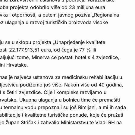
 oba projekta odobrilo više od 23 milijuna eura
vka i otpornosti, a putem javnog poziva „Regionalna
roz ulaganja u razvoj turističkih proizvoda visoke
u se u sklopu projekta „Unaprjeđenje kvalitete
osti 22.177.913,51 eura, od čega je 77 % ili
ljujući tome, Minerva će postati hotel s 4 zvjezdice,
ini Hrvatske.
nas je najveća ustanova za medicinsku rehabilitaciju u
 ljestvicu podižemo još više. Nakon više od 40 godina,
s četiri zvjezdice. Cijeli kompleks razvijamo u
rvatske. Ukupna ulaganja u bolnicu time će premašiti
tu termalnu vodu prepoznali su još Rimljani, a mi ih sada
itacije i kvalitetne turističke ponude, koje će pružati
je župan Stričak i zahvalio Ministarstvu te Vladi RH na