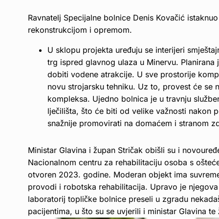
Ravnatelj Specijalne bolnice Denis Kovačić istaknu
rekonstrukcijom i opremom.
U sklopu projekta uređuju se interijeri smještajn
trg ispred glavnog ulaza u Minervu. Planirana je
dobiti vodene atrakcije. U sve prostorije kompl
novu strojarsku tehniku. Uz to, provest će se 
kompleksa. Ujedno bolnica je u travnju službe
lječilišta, što će biti od velike važnosti nako
snažnije promovirati na domaćem i stranom zdra
Ministar Glavina i župan Stričak obišli su i novour
Nacionalnom centru za rehabilitaciju osoba s ošteć
otvoren 2023. godine. Moderan objekt ima suvremen
provodi i robotska rehabilitacija. Upravo je njego
laboratorij topličke bolnice preseli u zgradu nekada
pacijentima, u što su se uvjerili i ministar Glavina te