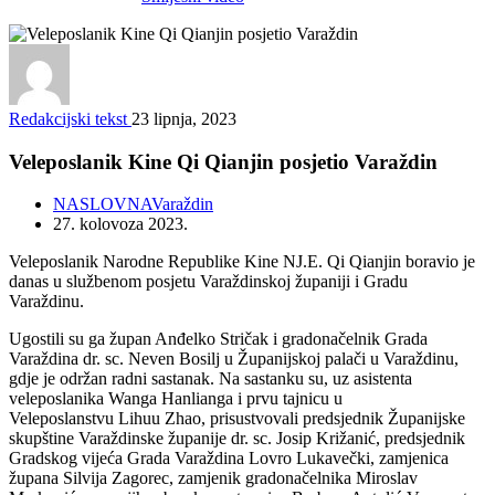
Redakcijski tekst
23 lipnja, 2023
Veleposlanik Kine Qi Qianjin posjetio Varaždin
NASLOVNA
Varaždin
27. kolovoza 2023.
Veleposlanik Narodne Republike Kine NJ.E. Qi Qianjin boravio je
danas u službenom posjetu Varaždinskoj županiji i Gradu
Varaždinu.
Ugostili su ga župan Anđelko Stričak i gradonačelnik Grada
Varaždina dr. sc. Neven Bosilj u Županijskoj palači u Varaždinu,
gdje je održan radni sastanak. Na sastanku su, uz asistenta
veleposlanika Wanga Hanlianga i prvu tajnicu u
Veleposlanstvu Lihuu Zhao, prisustvovali predsjednik Županijske
skupštine Varaždinske županije dr. sc. Josip Križanić, predsjednik
Gradskog vijeća Grada Varaždina Lovro Lukavečki, zamjenica
župana Silvija Zagorec, zamjenik gradonačelnika Miroslav