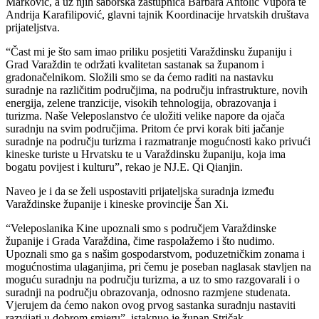
Marković, a uz njih saborska zastupnica Barbara Antolić Vupora te
Andrija Karafilipović, glavni tajnik Koordinacije hrvatskih društava
prijateljstva.
“Čast mi je što sam imao priliku posjetiti Varaždinsku županiju i
Grad Varaždin te održati kvalitetan sastanak sa županom i
gradonačelnikom. Složili smo se da ćemo raditi na nastavku
suradnje na različitim područjima, na području infrastrukture, novih
energija, zelene tranzicije, visokih tehnologija, obrazovanja i
turizma. Naše Veleposlanstvo će uložiti velike napore da ojača
suradnju na svim područjima. Pritom će prvi korak biti jačanje
suradnje na području turizma i razmatranje mogućnosti kako privući
kineske turiste u Hrvatsku te u Varaždinsku županiju, koja ima
bogatu povijest i kulturu”, rekao je NJ.E. Qi Qianjin.
Naveo je i da se želi uspostaviti prijateljska suradnja između
Varaždinske županije i kineske provincije Šan Xi.
“Veleposlanika Kine upoznali smo s područjem Varaždinske
županije i Grada Varaždina, čime raspolažemo i što nudimo.
Upoznali smo ga s našim gospodarstvom, poduzetničkim zonama i
mogućnostima ulaganjima, pri čemu je poseban naglasak stavljen na
moguću suradnju na području turizma, a uz to smo razgovarali i o
suradnji na području obrazovanja, odnosno razmjene studenata.
Vjerujem da ćemo nakon ovog prvog sastanka suradnju nastaviti
razvijati u dobrom smjeru”, istaknuo je župan Stričak.