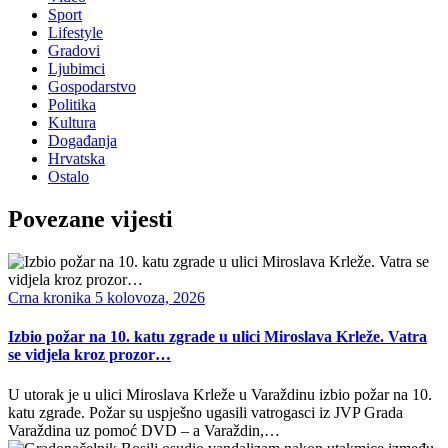
Sport
Lifestyle
Gradovi
Ljubimci
Gospodarstvo
Politika
Kultura
Događanja
Hrvatska
Ostalo
Povezane vijesti
Crna kronika
5 kolovoza, 2026
Izbio požar na 10. katu zgrade u ulici Miroslava Krleže. Vatra
se vidjela kroz prozor…
U utorak je u ulici Miroslava Krleže u Varaždinu izbio požar na 10.
katu zgrade. Požar su uspješno ugasili vatrogasci iz JVP Grada
Varaždina uz pomoć DVD – a Varaždin,…