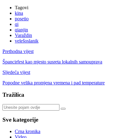
Tagovi
kina
posetio
qi
qianjin
Varaždin
velešoslanik
Prethodna vijest
Špancirfest kao mjesto susreta lokalnih samouprava
Sljedeća vijest
Popodne velika promjena vremena i pad temperature
Tražilica
Sve kategorije
Crna kronika
Video