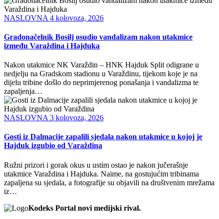
NASLOVNA
4 kolovoza, 2026
Gradonačelnik Bosilj osudio vandalizam nakon utakmice
između Varaždina i Hajduka
Nakon utakmice NK Varaždin – HNK Hajduk Split odigrane u
nedjelju na Gradskom stadionu u Varaždinu, tijekom koje je na
dijelu tribine došlo do neprimjerenog ponašanja i vandalizma te
zapaljenja…
NASLOVNA
3 kolovoza, 2026
Gosti iz Dalmacije zapalili sjedala nakon utakmice u kojoj je
Hajduk izgubio od Varaždina
Ružni prizori i gorak okus u ustim ostao je nakon jučerašnje
utakmice Varaždina i Hajduka. Naime, na gostujućim tribinama
zapaljena su sjedala, a fotografije su objavili na društvenim mrežama
iz…
Kodeks Portal novi medijski rival.