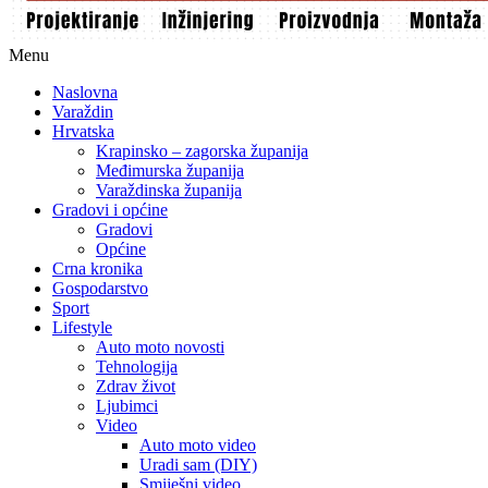
Menu
Naslovna
Varaždin
Hrvatska
Krapinsko – zagorska županija
Međimurska županija
Varaždinska županija
Gradovi i općine
Gradovi
Općine
Crna kronika
Gospodarstvo
Sport
Lifestyle
Auto moto novosti
Tehnologija
Zdrav život
Ljubimci
Video
Auto moto video
Uradi sam (DIY)
Smiješni video