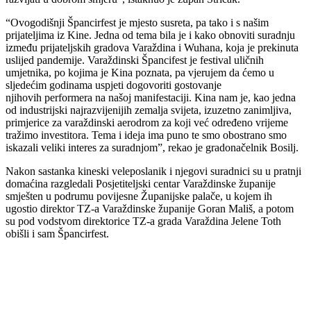
“Ovogodišnji Špancirfest je mjesto susreta, pa tako i s našim
prijateljima iz Kine. Jedna od tema bila je i kako obnoviti suradnju
između prijateljskih gradova Varaždina i Wuhana, koja je prekinuta
uslijed pandemije. Varaždinski Špancifest je festival uličnih
umjetnika, po kojima je Kina poznata, pa vjerujem da ćemo u
sljedećim godinama uspjeti dogovoriti gostovanje
njihovih performera na našoj manifestaciji. Kina nam je, kao jedna
od industrijski najrazvijenijih zemalja svijeta, izuzetno zanimljiva,
primjerice za varaždinski aerodrom za koji već određeno vrijeme
tražimo investitora. Tema i ideja ima puno te smo obostrano smo
iskazali veliki interes za suradnjom”, rekao je gradonačelnik Bosilj.
Nakon sastanka kineski veleposlanik i njegovi suradnici su u pratnji
domaćina razgledali Posjetiteljski centar Varaždinske županije
smješten u podrumu povijesne Županijske palače, u kojem ih
ugostio direktor TZ-a Varaždinske županije Goran Mališ, a potom
su pod vodstvom direktorice TZ-a grada Varaždina Jelene Toth
obišli i sam Špancirfest.