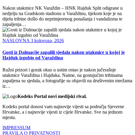
Nakon utakmice NK Varaždin – HNK Hajduk Split odigrane u
nedjelju na Gradskom stadionu u Varaždinu, tijekom koje je na
dijelu tribine došlo do neprimjerenog ponašanja i vandalizma te
zapaljenja…
NASLOVNA
3 kolovoza, 2026
Gosti iz Dalmacije zapalili sjedala nakon utakmice u kojoj je
Hajduk izgubio od Varaždina
Ružni prizori i gorak okus u ustim ostao je nakon jučerašnje
utakmice Varaždina i Hajduka. Naime, na gostujućim tribinama
zapaljena su sjedala, a fotografije su objavili na društvenim mrežama
iz…
Kodeks Portal novi medijski rival.
Kodeks portal donosi vam najnovije vijesti sa područja Sjeverne
Hrvatske, a i najnovije vijesti iz cijele Hrvatske. Sve na jednom
mjestu.
IMPRESSUM
PRAVILA O PRIVATNOSTI