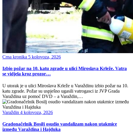
Crna kronika
5 kolovoza, 2026
Izbio požar na 10. katu zgrade u ulici Miroslava Krleže. Vatra
se vidjela kroz prozor…
U utorak je u ulici Miroslava Krleže u Varaždinu izbio požar na 10.
katu zgrade. Požar su uspješno ugasili vatrogasci iz JVP Grada
Varaždina uz pomoć DVD – a Varaždin,…
Varaždin
4 kolovoza, 2026
Gradonačelnik Bosilj osudio vandalizam nakon utakmice
između Varaždina i Hajduka