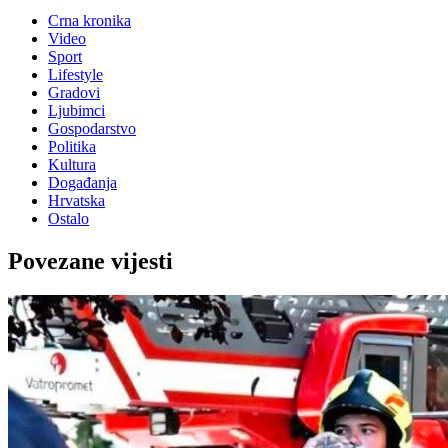
Crna kronika
Video
Sport
Lifestyle
Gradovi
Ljubimci
Gospodarstvo
Politika
Kultura
Događanja
Hrvatska
Ostalo
Povezane vijesti