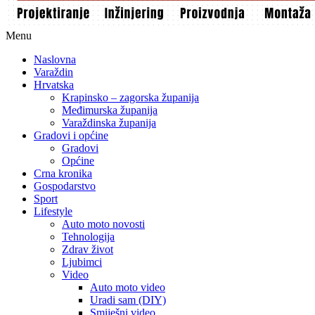
Menu
Naslovna
Varaždin
Hrvatska
Krapinsko – zagorska županija
Međimurska županija
Varaždinska županija
Gradovi i općine
Gradovi
Općine
Crna kronika
Gospodarstvo
Sport
Lifestyle
Auto moto novosti
Tehnologija
Zdrav život
Ljubimci
Video
Auto moto video
Uradi sam (DIY)
Smiješni video