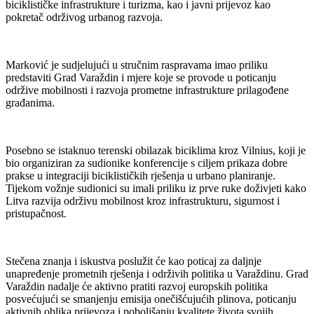
biciklističke infrastrukture i turizma, kao i javni prijevoz kao
pokretač održivog urbanog razvoja.
Marković je sudjelujući u stručnim raspravama imao priliku
predstaviti Grad Varaždin i mjere koje se provode u poticanju
održive mobilnosti i razvoja prometne infrastrukture prilagođene
građanima.
Posebno se istaknuo terenski obilazak biciklima kroz Vilnius, koji je
bio organiziran za sudionike konferencije s ciljem prikaza dobre
prakse u integraciji biciklističkih rješenja u urbano planiranje.
Tijekom vožnje sudionici su imali priliku iz prve ruke doživjeti kako
Litva razvija održivu mobilnost kroz infrastrukturu, sigurnost i
pristupačnost.
Stečena znanja i iskustva poslužit će kao poticaj za daljnje
unapređenje prometnih rješenja i održivih politika u Varaždinu. Grad
Varaždin nadalje će aktivno pratiti razvoj europskih politika
posvećujući se smanjenju emisija onečišćujućih plinova, poticanju
aktivnih oblika prijevoza i poboljšanju kvalitete života svojih