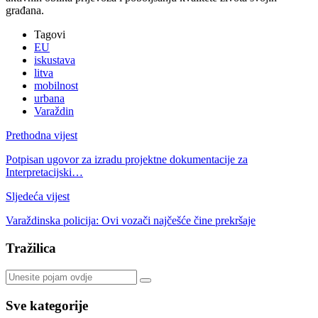
građana.
Tagovi
EU
iskustava
litva
mobilnost
urbana
Varaždin
Prethodna vijest
Potpisan ugovor za izradu projektne dokumentacije za
Interpretacijski…
Sljedeća vijest
Varaždinska policija: Ovi vozači najčešće čine prekršaje
Tražilica
Sve kategorije