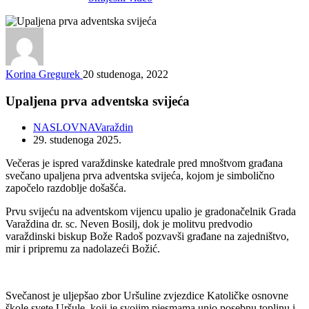
Korina Gregurek
20 studenoga, 2022
Upaljena prva adventska svijeća
NASLOVNA
Varaždin
29. studenoga 2025.
Večeras je ispred varaždinske katedrale pred mnoštvom građana
svečano upaljena prva adventska svijeća, kojom je simbolično
započelo razdoblje došašća.
Prvu svijeću na adventskom vijencu upalio je gradonačelnik Grada
Varaždina dr. sc. Neven Bosilj, dok je molitvu predvodio
varaždinski biskup Bože Radoš pozvavši građane na zajedništvo,
mir i pripremu za nadolazeći Božić.
Svečanost je uljepšao zbor Uršuline zvjezdice Katoličke osnovne
škole svete Uršule, koji je svojim pjesmama unio posebnu toplinu i