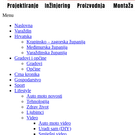
Menu
Naslovna
Varaždin
Hrvatska
Krapinsko – zagorska županija
Međimurska županija
Varaždinska županija
Gradovi i općine
Gradovi
Općine
Crna kronika
Gospodarstvo
Sport
Lifestyle
Auto moto novosti
Tehnologija
Zdrav život
Ljubimci
Video
Auto moto video
Uradi sam (DIY)
Smiješni video