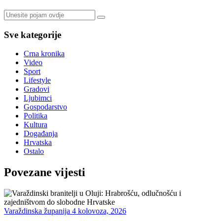
Sve kategorije
Crna kronika
Video
Sport
Lifestyle
Gradovi
Ljubimci
Gospodarstvo
Politika
Kultura
Događanja
Hrvatska
Ostalo
Povezane vijesti
Varaždinska županija
4 kolovoza, 2026