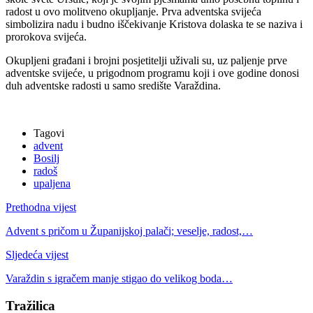
radost u ovo molitveno okupljanje. Prva adventska svijeća
simbolizira nadu i budno iščekivanje Kristova dolaska te se naziva i
prorokova svijeća.
Okupljeni građani i brojni posjetitelji uživali su, uz paljenje prve
adventske svijeće, u prigodnom programu koji i ove godine donosi
duh adventske radosti u samo središte Varaždina.
Tagovi
advent
Bosilj
radoš
upaljena
Prethodna vijest
Advent s pričom u Županijskoj palači; veselje, radost,…
Sljedeća vijest
Varaždin s igračem manje stigao do velikog boda…
Tražilica