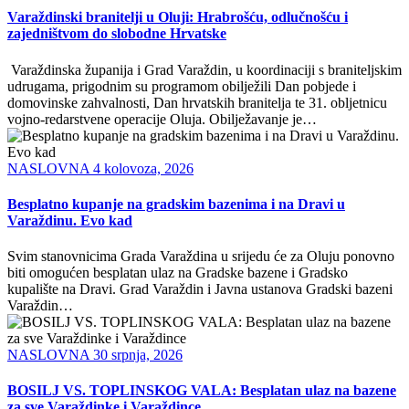
Varaždinski branitelji u Oluji: Hrabrošću, odlučnošću i
zajedništvom do slobodne Hrvatske
Varaždinska županija i Grad Varaždin, u koordinaciji s braniteljskim
udrugama, prigodnim su programom obilježili Dan pobjede i
domovinske zahvalnosti, Dan hrvatskih branitelja te 31. obljetnicu
vojno-redarstvene operacije Oluja. Obilježavanje je…
NASLOVNA
4 kolovoza, 2026
Besplatno kupanje na gradskim bazenima i na Dravi u
Varaždinu. Evo kad
Svim stanovnicima Grada Varaždina u srijedu će za Oluju ponovno
biti omogućen besplatan ulaz na Gradske bazene i Gradsko
kupalište na Dravi. Grad Varaždin i Javna ustanova Gradski bazeni
Varaždin…
NASLOVNA
30 srpnja, 2026
BOSILJ VS. TOPLINSKOG VALA: Besplatan ulaz na bazene
za sve Varaždinke i Varaždince