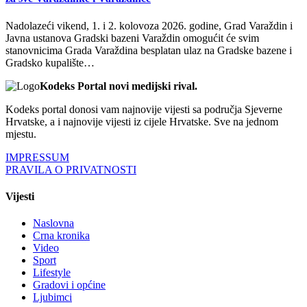
Nadolazeći vikend, 1. i 2. kolovoza 2026. godine, Grad Varaždin i
Javna ustanova Gradski bazeni Varaždin omogućit će svim
stanovnicima Grada Varaždina besplatan ulaz na Gradske bazene i
Gradsko kupalište…
Kodeks Portal novi medijski rival.
Kodeks portal donosi vam najnovije vijesti sa područja Sjeverne
Hrvatske, a i najnovije vijesti iz cijele Hrvatske. Sve na jednom
mjestu.
IMPRESSUM
PRAVILA O PRIVATNOSTI
Vijesti
Naslovna
Crna kronika
Video
Sport
Lifestyle
Gradovi i općine
Ljubimci