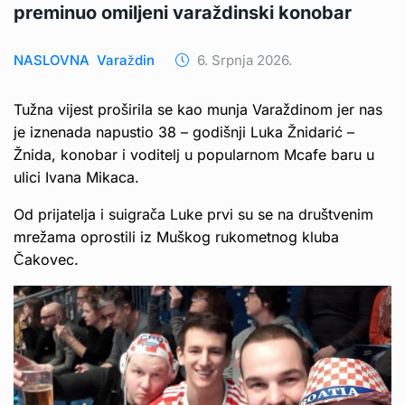
preminuo omiljeni varaždinski konobar
NASLOVNA
Varaždin
6. Srpnja 2026.
Tužna vijest proširila se kao munja Varaždinom jer nas
je iznenada napustio 38 – godišnji Luka Žnidarić –
Žnida, konobar i voditelj u popularnom Mcafe baru u
ulici Ivana Mikaca.
Od prijatelja i suigrača Luke prvi su se na društvenim
mrežama oprostili iz Muškog rukometnog kluba
Čakovec.