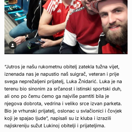
“Jutros je našu rukometnu obitelj zatekla tužna vijet,
iznenada nas je napustio naš suigrač, veteran i prije
svega neprežaljeni prijatelj, Luka Žnidarić. Luka je na
terenu bio sinonim za srčanost i istinski sportski duh,
ali ono po čemu ćemo ga najviše pamtiti bila je
njegova dobrota, vedrina i veliko srce izvan parketa.
Bio je vrhunski prijatelj, oslonac u svlačionici i čovjek
koji je spajao ljude”, napisali su iz kluba i izrazili
najiskreniju sužut Lukinoj obitelji i prijateljima.